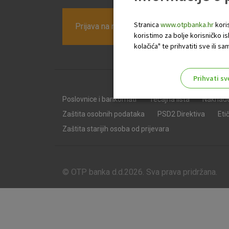
Stranica
www.otpbanka.hr
koris
Prijava na newsletter OTP banke
koristimo za bolje korisničko i
kolačića" te prihvatiti sve ili
Prihvati sv
Odaberite najbolju opciju za va
Poslovnice i bankomati
Tečajna lista
Naknad
Zaštita osobnih podataka
PSD2 Direktiva
Eti
Zaštita starijih osoba od prijevara
© OTP banka d.d.2026. Sva prava pridržana.