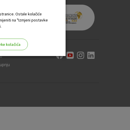
 stranice. Ostale kolačiće
mijeniti na "Izmjeni postavke
.
vke kolačića
ti
kupnju
aktivni
ske stranice i ne mogu se
tavljaju kao odgovor na vaše
što su postavke kolačića. Svoj
iće ili pošalje upozorenje o
 raditi. Ti kolačići ne
 identificirati.