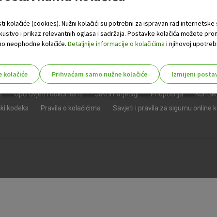
ti kolačiće (cookies). Nužni kolačići su potrebni za ispravan rad internetske
skustvo i prikaz relevantnih oglasa i sadržaja. Postavke kolačića možete pro
 samo neophodne kolačiće.
Detaljnije informacije o kolačićima
i njihovoj upotrebi
e kolačiće
Prihvaćam samo nužne kolačiće
Izmijeni posta
s!
e
Opći uvjeti i dokumenti
Javni natječaji
Priopćenja
Kontak
čki kodeks
Pravila o kolačićima
Savjeti i pravila za sigurnu online 
Nužni (tehnički) kolačići - uvijek 
Nužni
kolačići
Ovi kolačići nužni su za funkcioniranje internet
isključiti u našim sustavima. Uobičajeno se pos
radnje koje uključuju zahtjev za uslugama, kao 
preglednik možete postaviti da blokira te kolač
njima, ali u tom slučaju neki dijelovi stranice neće
pohranjuju nikakve informacije koje bi vas mogle