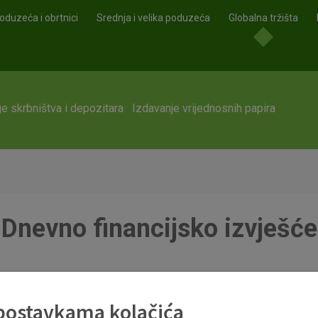
oduzeća i obrtnici
Srednja i velika poduzeća
Globalna tržišta
e skrbništva i depozitara
Izdavanje vrijednosnih papira
Dnevno financijsko izvješće
 postavkama kolačića