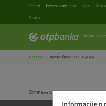
Skoči na glavni sadržaj
Građani
Privatno bankarstvo
Agro
Mala p
O nama
Tržišta
Uslug
Početna
Dnevno financijsko izvješće
Dnevno financijsko izvješće.pdf
Informacije o