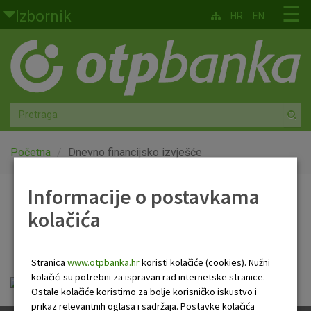
Skoči na glavni sadržaj
☰
Izbornik
HR
EN
Građani
Privatno bankarstvo
Agro
Mala poduzeća i obrtnici
Početna
Dnevno financijsko izvješće
Srednja i velika poduzeća
Informacije o postavkama
Dnevno financijsko
kolačića
Globalna tržišta
izvješće
Faktoring
Stranica
www.otpbanka.hr
koristi kolačiće (cookies). Nužni
kolačići su potrebni za ispravan rad internetske stranice.
Dnevno financijsko izvješće.pdf
O nama
Ostale kolačiće koristimo za bolje korisničko iskustvo i
prikaz relevantnih oglasa i sadržaja. Postavke kolačića