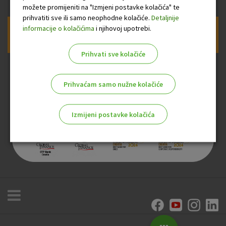
možete promijeniti na "Izmjeni postavke kolačića" te
prihvatiti sve ili samo neophodne kolačiće.
Detaljnije
informacije o kolačićima
i njihovoj upotrebi.
Prijava na newsletter OTP banke
Prihvati sve kolačiće
Prihvaćam samo nužne kolačiće
Izmijeni postavke kolačića
Odaberite najbolju opciju za vas!
Marketinški kolačići
Analitički kolačići
Nužni kolačići