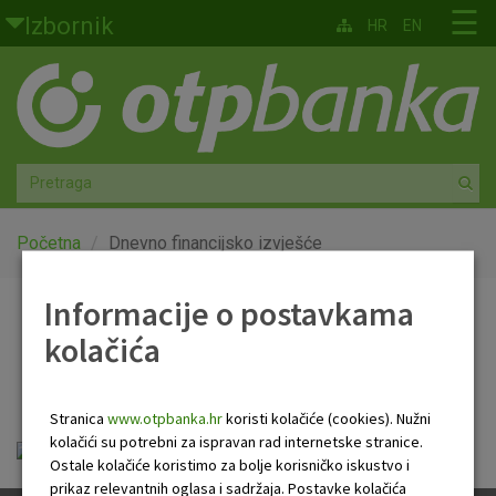
Skoči na glavni sadržaj
☰
Izbornik
HR
EN
Građani
Privatno bankarstvo
Agro
Mala poduzeća i obrtnici
Početna
Dnevno financijsko izvješće
Srednja i velika poduzeća
Informacije o postavkama
Dnevno financijsko
kolačića
Globalna tržišta
izvješće
Faktoring
Stranica
www.otpbanka.hr
koristi kolačiće (cookies). Nužni
kolačići su potrebni za ispravan rad internetske stranice.
Dnevno financijsko izvješće.pdf
O nama
Ostale kolačiće koristimo za bolje korisničko iskustvo i
prikaz relevantnih oglasa i sadržaja. Postavke kolačića