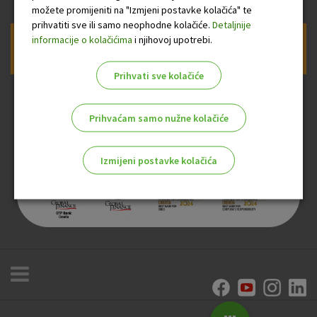
možete promijeniti na "Izmjeni postavke kolačića" te
prihvatiti sve ili samo neophodne kolačiće.
Detaljnije
informacije o kolačićima
i njihovoj upotrebi.
Prijava na newsletter OTP banke
Prihvati sve kolačiće
Prihvaćam samo nužne kolačiće
Izmijeni postavke kolačića
Odaberite najbolju opciju za vas!
Marketinški kolačići
Analitički kolačići
Nužni kolačići