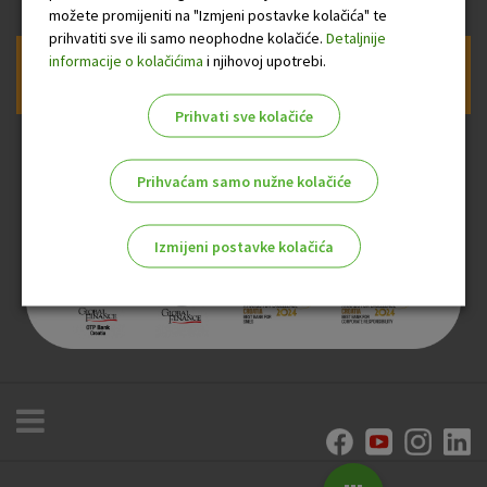
možete promijeniti na "Izmjeni postavke kolačića" te
prihvatiti sve ili samo neophodne kolačiće.
Detaljnije
informacije o kolačićima
i njihovoj upotrebi.
Prijava na newsletter OTP banke
Prihvati sve kolačiće
Prihvaćam samo nužne kolačiće
Izmijeni postavke kolačića
Odaberite najbolju opciju za vas!
Marketinški kolačići
Analitički kolačići
Nužni kolačići