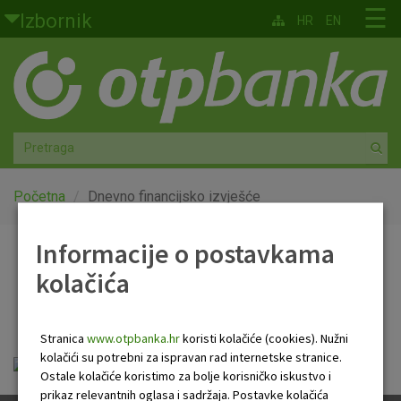
Skoči na glavni sadržaj
☰
Izbornik
HR
EN
Građani
Privatno bankarstvo
Agro
Mala poduzeća i obrtnici
Početna
Dnevno financijsko izvješće
Srednja i velika poduzeća
Informacije o postavkama
Dnevno financijsko
kolačića
Globalna tržišta
izvješće
Faktoring
Stranica
www.otpbanka.hr
koristi kolačiće (cookies). Nužni
kolačići su potrebni za ispravan rad internetske stranice.
Dnevno financijsko izvješće.pdf
O nama
Ostale kolačiće koristimo za bolje korisničko iskustvo i
prikaz relevantnih oglasa i sadržaja. Postavke kolačića