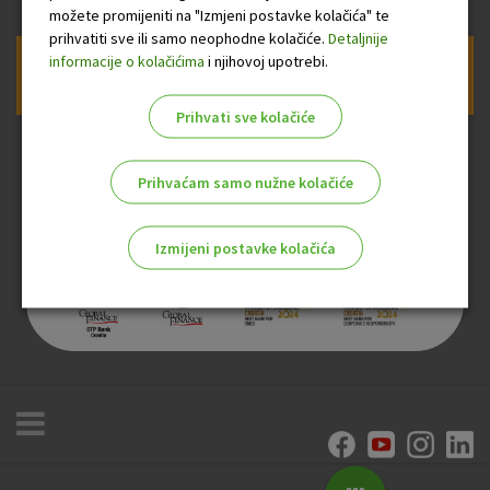
možete promijeniti na "Izmjeni postavke kolačića" te
prihvatiti sve ili samo neophodne kolačiće.
Detaljnije
informacije o kolačićima
i njihovoj upotrebi.
Prijava na newsletter OTP banke
Prihvati sve kolačiće
Prihvaćam samo nužne kolačiće
Izmijeni postavke kolačića
Odaberite najbolju opciju za vas!
Marketinški kolačići
Analitički kolačići
Nužni kolačići