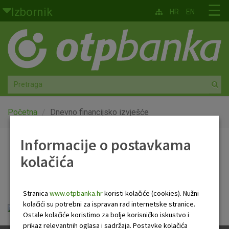
Skoči na glavni sadržaj
☰
Izbornik
HR
EN
Građani
Privatno bankarstvo
Agro
Mala poduzeća i obrtnici
Početna
Dnevno financijsko izvješće
Srednja i velika poduzeća
Informacije o postavkama
Dnevno financijsko
kolačića
Globalna tržišta
izvješće
Faktoring
Stranica
www.otpbanka.hr
koristi kolačiće (cookies). Nužni
kolačići su potrebni za ispravan rad internetske stranice.
Dnevno financijsko izvješće.pdf
O nama
Ostale kolačiće koristimo za bolje korisničko iskustvo i
prikaz relevantnih oglasa i sadržaja. Postavke kolačića