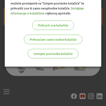
možete promijeniti na "Izmjeni postavke kolačića" te
prihvatiti sve ili samo neophodne kolačiće.
Detaljnije
informacije o kolačićima
i njihovoj upotrebi.
Prijava na newsletter OTP banke
Prihvati sve kolačiće
Prihvaćam samo nužne kolačiće
Izmijeni postavke kolačića
Odaberite najbolju opciju za vas!
Marketinški kolačići
Analitički kolačići
Nužni kolačići