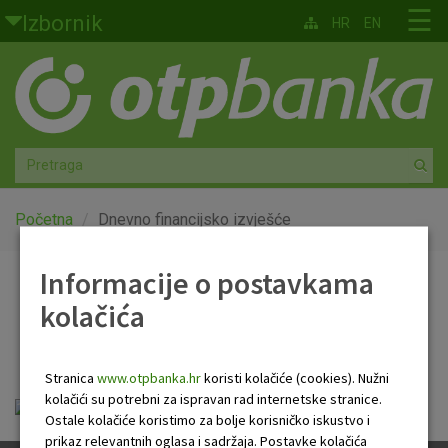
Skoči na glavni sadržaj
☰
Izbornik
HR
EN
Građani
Privatno bankarstvo
Agro
Mala poduzeća i obrtnici
Početna
Dnevno financijsko izvješće
Srednja i velika poduzeća
Informacije o postavkama
Dnevno financijsko
kolačića
Globalna tržišta
izvješće
Faktoring
Stranica
www.otpbanka.hr
koristi kolačiće (cookies). Nužni
kolačići su potrebni za ispravan rad internetske stranice.
OTP Dnevno financijsko izvješće.pdf
O nama
Ostale kolačiće koristimo za bolje korisničko iskustvo i
prikaz relevantnih oglasa i sadržaja. Postavke kolačića