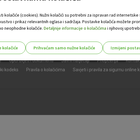
ti kolačiće (cookies). Nužni kolačići su potrebni za ispravan rad internetske
skustvo i prikaz relevantnih oglasa i sadržaja. Postavke kolačića možete pro
 samo neophodne kolačiće.
Detaljnije informacije o kolačićima
i njihovoj upotrebi
e kolačiće
Prihvaćam samo nužne kolačiće
Izmijeni posta
s!
e
Opći uvjeti i dokumenti
Javni natječaji
Priopćenja
Kontak
čki kodeks
Pravila o kolačićima
Savjeti i pravila za sigurnu online 
Nužni (tehnički) kolačići - uvijek 
Nužni
kolačići
Ovi kolačići nužni su za funkcioniranje internet
isključiti u našim sustavima. Uobičajeno se pos
radnje koje uključuju zahtjev za uslugama, kao 
preglednik možete postaviti da blokira te kolač
njima, ali u tom slučaju neki dijelovi stranice neće
pohranjuju nikakve informacije koje bi vas mogle