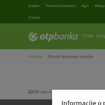
Skoči na glavni sadržaj
Građani
Privatno bankarstvo
Agro
Mala p
O nama
Tržišta
Uslug
Početna
Dnevno financijsko izvješće
Dnevno financijsko izvješće.pdf
Informacije o