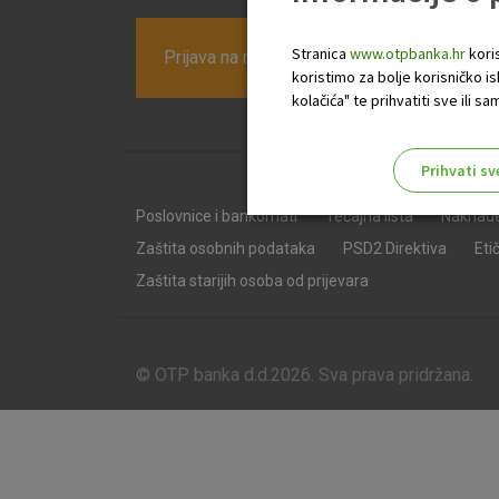
Stranica
www.otpbanka.hr
koris
Prijava na newsletter OTP banke
koristimo za bolje korisničko i
kolačića" te prihvatiti sve ili
Prihvati sv
Odaberite najbolju opciju za va
Poslovnice i bankomati
Tečajna lista
Naknad
Zaštita osobnih podataka
PSD2 Direktiva
Eti
Zaštita starijih osoba od prijevara
© OTP banka d.d.2026. Sva prava pridržana.