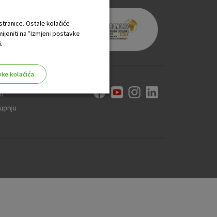
 stranice. Ostale kolačiće
mijeniti na "Izmjeni postavke
.
vke kolačića
ti
kupnju
aktivni
ske stranice i ne mogu se
tavljaju kao odgovor na vaše
što su postavke kolačića. Svoj
iće ili pošalje upozorenje o
 raditi. Ti kolačići ne
 identificirati.