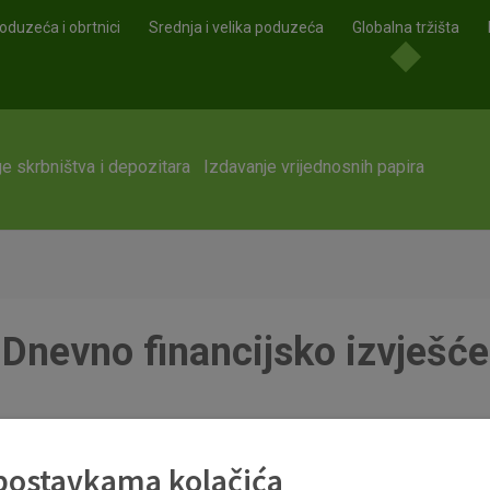
oduzeća i obrtnici
Srednja i velika poduzeća
Globalna tržišta
e skrbništva i depozitara
Izdavanje vrijednosnih papira
Dnevno financijsko izvješće
 postavkama kolačića