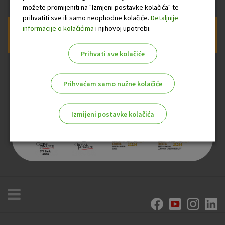
možete promijeniti na "Izmjeni postavke kolačića" te
prihvatiti sve ili samo neophodne kolačiće.
Detaljnije
informacije o kolačićima
i njihovoj upotrebi.
Prijava na newsletter OTP banke
Prihvati sve kolačiće
Prihvaćam samo nužne kolačiće
Izmijeni postavke kolačića
Odaberite najbolju opciju za vas!
Marketinški kolačići
Analitički kolačići
Nužni kolačići