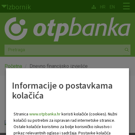
Skoči na glavni sadržaj
☰
Izbornik
HR
EN
Građani
Privatno bankarstvo
Agro
Mala poduzeća i obrtnici
Početna
Dnevno financijsko izvješće
Srednja i velika poduzeća
Informacije o postavkama
Dnevno financijsko
kolačića
Globalna tržišta
izvješće
Faktoring
Stranica
www.otpbanka.hr
koristi kolačiće (cookies). Nužni
kolačići su potrebni za ispravan rad internetske stranice.
Dnevno financijsko izvješće.pdf
O nama
Ostale kolačiće koristimo za bolje korisničko iskustvo i
prikaz relevantnih oglasa i sadržaja. Postavke kolačića