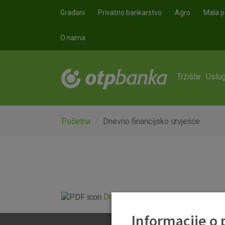
Skoči na glavni sadržaj
Građani
Privatno bankarstvo
Agro
Mala p
O nama
Tržišta
Uslug
Početna
Dnevno financijsko izvješće
Dnevno financijsko izvješće.pdf
Informacije o