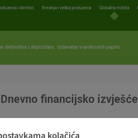
oduzeća i obrtnici
Srednja i velika poduzeća
Globalna tržišta
e skrbništva i depozitara
Izdavanje vrijednosnih papira
Dnevno financijsko izvješće
 postavkama kolačića