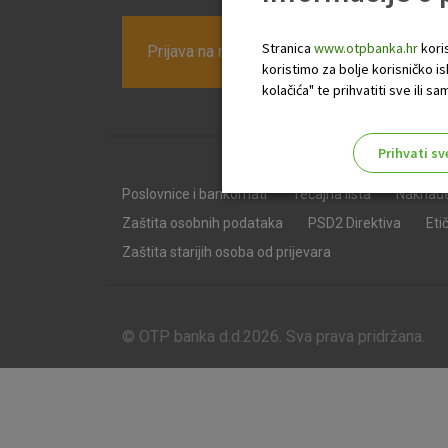
Stranica
www.otpbanka.hr
koris
Prijava na newsletter OTP banke
koristimo za bolje korisničko i
kolačića" te prihvatiti sve ili
Prihvati sv
Odaberite najbolju opciju za va
Poslovnice i bankomati
Tečajna lista
Naknad
Zaštita osobnih podataka
PSD2 Direktiva
Eti
Zaštita starijih osoba od prijevara
© OTP banka d.d.2026. Sva prava pridržana.