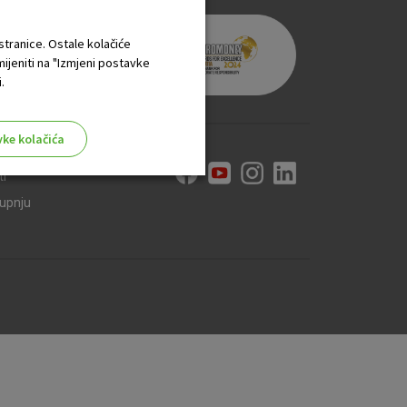
 stranice. Ostale kolačiće
mijeniti na "Izmjeni postavke
.
vke kolačića
ti
kupnju
aktivni
ske stranice i ne mogu se
tavljaju kao odgovor na vaše
što su postavke kolačića. Svoj
iće ili pošalje upozorenje o
 raditi. Ti kolačići ne
 identificirati.