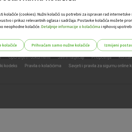
ti kolačiće (cookies). Nužni kolačići su potrebni za ispravan rad internetske
skustvo i prikaz relevantnih oglasa i sadržaja. Postavke kolačića možete pro
 samo neophodne kolačiće.
Detaljnije informacije o kolačićima
i njihovoj upotrebi
e kolačiće
Prihvaćam samo nužne kolačiće
Izmijeni posta
s!
e
Opći uvjeti i dokumenti
Javni natječaji
Priopćenja
Kontak
čki kodeks
Pravila o kolačićima
Savjeti i pravila za sigurnu online 
Nužni (tehnički) kolačići - uvijek 
Nužni
kolačići
Ovi kolačići nužni su za funkcioniranje internet
isključiti u našim sustavima. Uobičajeno se pos
radnje koje uključuju zahtjev za uslugama, kao 
preglednik možete postaviti da blokira te kolač
njima, ali u tom slučaju neki dijelovi stranice neće
pohranjuju nikakve informacije koje bi vas mogle