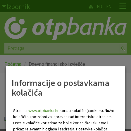
Skoči na glavni sadržaj
☰
Izbornik
HR
EN
Građani
Privatno bankarstvo
Agro
Mala poduzeća i obrtnici
Početna
Dnevno financijsko izvješće
Srednja i velika poduzeća
Informacije o postavkama
Dnevno financijsko
kolačića
Globalna tržišta
izvješće
Faktoring
Stranica
www.otpbanka.hr
koristi kolačiće (cookies). Nužni
kolačići su potrebni za ispravan rad internetske stranice.
OTP Dnevno financijsko izvješće.pdf
O nama
Ostale kolačiće koristimo za bolje korisničko iskustvo i
prikaz relevantnih oglasa i sadržaja. Postavke kolačića