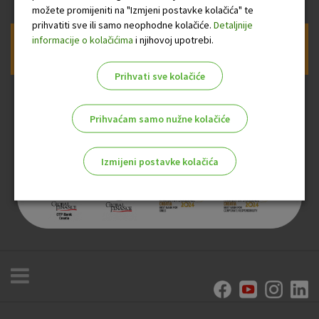
možete promijeniti na "Izmjeni postavke kolačića" te
prihvatiti sve ili samo neophodne kolačiće.
Detaljnije
informacije o kolačićima
i njihovoj upotrebi.
Prijava na newsletter OTP banke
Prihvati sve kolačiće
Prihvaćam samo nužne kolačiće
Izmijeni postavke kolačića
Odaberite najbolju opciju za vas!
Marketinški kolačići
Analitički kolačići
Nužni kolačići