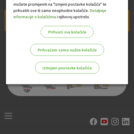
možete promijeniti na "Izmjeni postavke kolačića" te
prihvatiti sve ili samo neophodne kolačiće.
Detaljnije
informacije o kolačićima
i njihovoj upotrebi.
Prijava na newsletter OTP banke
Prihvati sve kolačiće
Prihvaćam samo nužne kolačiće
Izmijeni postavke kolačića
Odaberite najbolju opciju za vas!
Marketinški kolačići
Analitički kolačići
Nužni kolačići