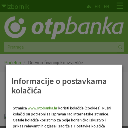
Skoči na glavni sadržaj
☰
Izbornik
HR
EN
Građani
Privatno bankarstvo
Agro
Mala poduzeća i obrtnici
Početna
Dnevno financijsko izvješće
Srednja i velika poduzeća
Informacije o postavkama
Dnevno financijsko
kolačića
Globalna tržišta
izvješće
Faktoring
Stranica
www.otpbanka.hr
koristi kolačiće (cookies). Nužni
kolačići su potrebni za ispravan rad internetske stranice.
Dnevno financijsko izvješće.pdf
O nama
Ostale kolačiće koristimo za bolje korisničko iskustvo i
prikaz relevantnih oglasa i sadržaja. Postavke kolačića