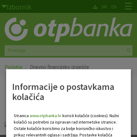
Skoči na glavni sadržaj
☰
Izbornik
HR
EN
Građani
Privatno bankarstvo
Agro
Mala poduzeća i obrtnici
Početna
Dnevno financijsko izvješće
Srednja i velika poduzeća
Informacije o postavkama
Dnevno financijsko
kolačića
Globalna tržišta
izvješće
Faktoring
Stranica
www.otpbanka.hr
koristi kolačiće (cookies). Nužni
kolačići su potrebni za ispravan rad internetske stranice.
Dnevno financijsko izvješće.pdf
O nama
Ostale kolačiće koristimo za bolje korisničko iskustvo i
prikaz relevantnih oglasa i sadržaja. Postavke kolačića