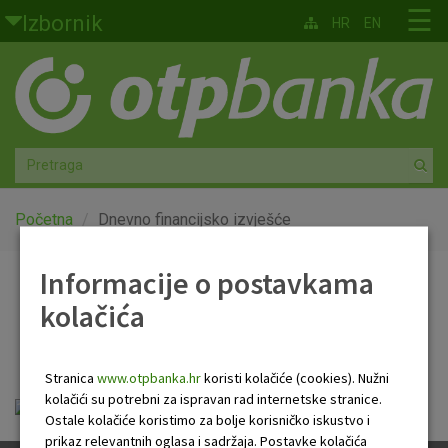
Skoči na glavni sadržaj
☰
Izbornik
HR
EN
Građani
Privatno bankarstvo
Agro
Mala poduzeća i obrtnici
Početna
Dnevno financijsko izvješće
Srednja i velika poduzeća
Informacije o postavkama
Dnevno financijsko
kolačića
Globalna tržišta
izvješće
Faktoring
Stranica
www.otpbanka.hr
koristi kolačiće (cookies). Nužni
kolačići su potrebni za ispravan rad internetske stranice.
OTP Dnevno financijsko izvješće.pdf
O nama
Ostale kolačiće koristimo za bolje korisničko iskustvo i
prikaz relevantnih oglasa i sadržaja. Postavke kolačića