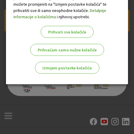
možete promijeniti na "Izmjeni postavke kolačića" te
prihvatiti sve ili samo neophodne kolačiće.
Detaljnije
informacije o kolačićima
i njihovoj upotrebi.
Prijava na newsletter OTP banke
Prihvati sve kolačiće
Prihvaćam samo nužne kolačiće
Izmijeni postavke kolačića
Odaberite najbolju opciju za vas!
Marketinški kolačići
Analitički kolačići
Nužni kolačići