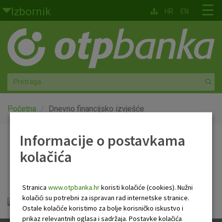
Skoči na glavni sadržaj
☰
Izbornik
HR
EN
Građani
Privatno bankarstvo
Agro
Mala poduzeća i obrtnici
Početna
Dnevno financijsko izvješće
Srednja i velika poduzeća
Informacije o postavkama
Dnevno financijsko
kolačića
Globalna tržišta
izvješće
Faktoring
Stranica
www.otpbanka.hr
koristi kolačiće (cookies). Nužni
kolačići su potrebni za ispravan rad internetske stranice.
Dnevno financijsko izvješće.pdf
O nama
Ostale kolačiće koristimo za bolje korisničko iskustvo i
prikaz relevantnih oglasa i sadržaja. Postavke kolačića