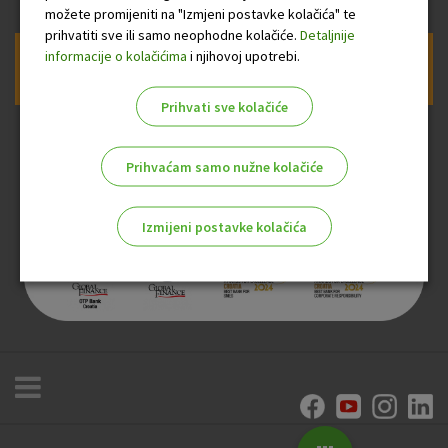
možete promijeniti na "Izmjeni postavke kolačića" te
prihvatiti sve ili samo neophodne kolačiće.
Detaljnije
informacije o kolačićima
i njihovoj upotrebi.
Prijava na newsletter OTP banke
Prihvati sve kolačiće
Prihvaćam samo nužne kolačiće
Izmijeni postavke kolačića
Odaberite najbolju opciju za vas!
Marketinški kolačići
Analitički kolačići
Nužni kolačići