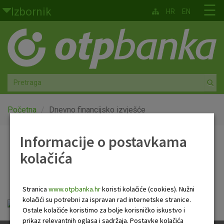
Skoči na glavni sadržaj
☰
Izbornik
HR
EN
Građani
Privatno bankarstvo
Agro
Mala poduzeća i obrtnici
Početna
Dnevno financijsko izvješće
Srednja i velika poduzeća
Informacije o postavkama
Dnevno financijsko
kolačića
Globalna tržišta
izvješće
Faktoring
Stranica
www.otpbanka.hr
koristi kolačiće (cookies). Nužni
kolačići su potrebni za ispravan rad internetske stranice.
Dnevno financijsko izvješće.pdf
O nama
Ostale kolačiće koristimo za bolje korisničko iskustvo i
prikaz relevantnih oglasa i sadržaja. Postavke kolačića