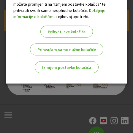
možete promijeniti na "Izmjeni postavke kolačića" te
prihvatiti sve ili samo neophodne kolačiće.
Detaljnije
informacije o kolačićima
i njihovoj upotrebi.
Prijava na newsletter OTP banke
Prihvati sve kolačiće
Prihvaćam samo nužne kolačiće
Izmijeni postavke kolačića
Odaberite najbolju opciju za vas!
Marketinški kolačići
Analitički kolačići
Nužni kolačići