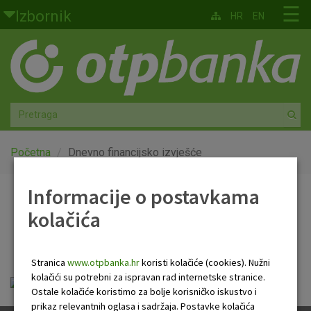
Skoči na glavni sadržaj
☰
Izbornik
HR
EN
Građani
Privatno bankarstvo
Agro
Mala poduzeća i obrtnici
Početna
Dnevno financijsko izvješće
Srednja i velika poduzeća
Informacije o postavkama
Dnevno financijsko
kolačića
Globalna tržišta
izvješće
Faktoring
Stranica
www.otpbanka.hr
koristi kolačiće (cookies). Nužni
kolačići su potrebni za ispravan rad internetske stranice.
Dnevno financijsko izvješće.pdf
O nama
Ostale kolačiće koristimo za bolje korisničko iskustvo i
prikaz relevantnih oglasa i sadržaja. Postavke kolačića