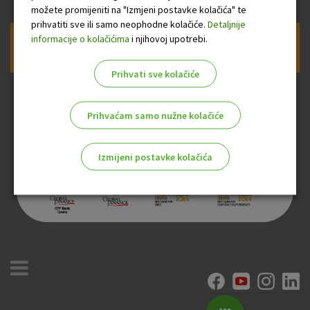
možete promijeniti na "Izmjeni postavke kolačića" te
prihvatiti sve ili samo neophodne kolačiće.
Detaljnije
informacije o kolačićima
i njihovoj upotrebi.
Prijava na newsletter OTP banke
Prihvati sve kolačiće
Prihvaćam samo nužne kolačiće
Izmijeni postavke kolačića
Odaberite najbolju opciju za vas!
Marketinški kolačići
Analitički kolačići
Nužni kolačići