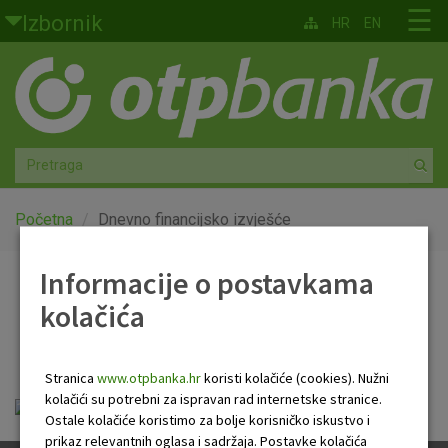
Skoči na glavni sadržaj
☰
Izbornik
HR
EN
Građani
Privatno bankarstvo
Agro
Mala poduzeća i obrtnici
Početna
Dnevno financijsko izvješće
Srednja i velika poduzeća
Informacije o postavkama
Dnevno financijsko
kolačića
Globalna tržišta
izvješće
Faktoring
Stranica
www.otpbanka.hr
koristi kolačiće (cookies). Nužni
kolačići su potrebni za ispravan rad internetske stranice.
Dnevno financijsko izvješće.pdf
O nama
Ostale kolačiće koristimo za bolje korisničko iskustvo i
prikaz relevantnih oglasa i sadržaja. Postavke kolačića