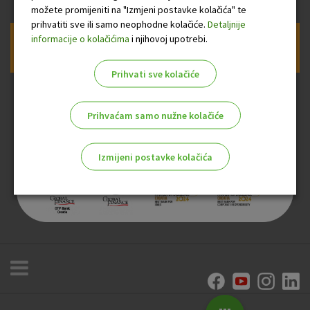
možete promijeniti na "Izmjeni postavke kolačića" te
prihvatiti sve ili samo neophodne kolačiće.
Detaljnije
informacije o kolačićima
i njihovoj upotrebi.
Prijava na newsletter OTP banke
Prihvati sve kolačiće
Prihvaćam samo nužne kolačiće
Izmijeni postavke kolačića
Odaberite najbolju opciju za vas!
Marketinški kolačići
Analitički kolačići
Nužni kolačići