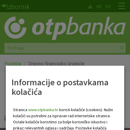
Skoči na glavni sadržaj
☰
Izbornik
HR
EN
Građani
Privatno bankarstvo
Agro
Mala poduzeća i obrtnici
Početna
Dnevno financijsko izvješće
Srednja i velika poduzeća
Informacije o postavkama
Dnevno financijsko
kolačića
Globalna tržišta
izvješće
Faktoring
Stranica
www.otpbanka.hr
koristi kolačiće (cookies). Nužni
kolačići su potrebni za ispravan rad internetske stranice.
Dnevno financijsko izvješće.pdf
O nama
Ostale kolačiće koristimo za bolje korisničko iskustvo i
prikaz relevantnih oglasa i sadržaja. Postavke kolačića