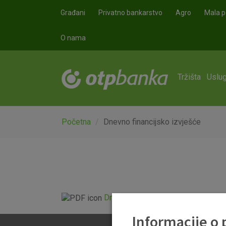
Skoči na glavni sadržaj
Građani
Privatno bankarstvo
Agro
Mala p
O nama
Tržišta
Uslug
Početna
Dnevno financijsko izvješće
Dnevno financijsko izvješće.pdf
Informacije o