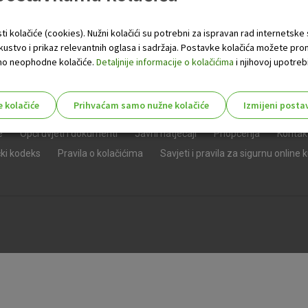
ti kolačiće (cookies). Nužni kolačići su potrebni za ispravan rad internetske
skustvo i prikaz relevantnih oglasa i sadržaja. Postavke kolačića možete pro
 samo neophodne kolačiće.
Detaljnije informacije o kolačićima
i njihovoj upotrebi
e kolačiće
Prihvaćam samo nužne kolačiće
Izmijeni posta
s!
e
Opći uvjeti i dokumenti
Javni natječaji
Priopćenja
Kontak
čki kodeks
Pravila o kolačićima
Savjeti i pravila za sigurnu online 
Nužni (tehnički) kolačići - uvijek 
Nužni
kolačići
Ovi kolačići nužni su za funkcioniranje internet
isključiti u našim sustavima. Uobičajeno se pos
radnje koje uključuju zahtjev za uslugama, kao 
preglednik možete postaviti da blokira te kolač
njima, ali u tom slučaju neki dijelovi stranice neće
pohranjuju nikakve informacije koje bi vas mogle