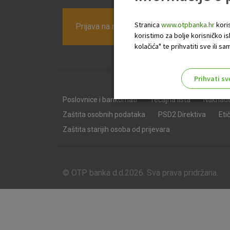
Stranica
www.otpbanka.hr
koris
Prijava na newsletter OTP banke
koristimo za bolje korisničko i
kolačića" te prihvatiti sve ili
Prihvati sv
Odaberite najbolju opciju za va
Poslovnice i bankomati
Tečajna lista
Naknad
Zaštita osobnih podataka
PSD2 Direktiva
Eti
Zaštita starijih osoba od prijevara
© OTP banka d.d.2026. Sva prava pridržana.