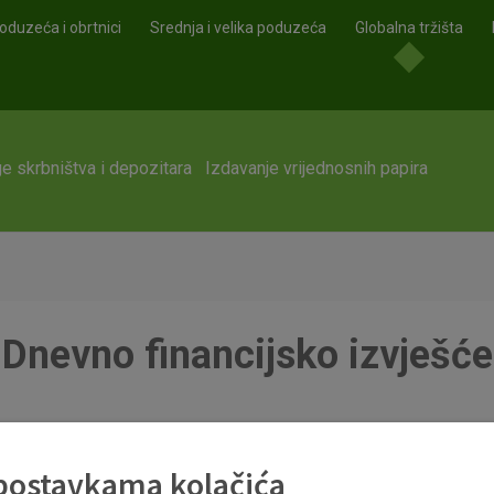
oduzeća i obrtnici
Srednja i velika poduzeća
Globalna tržišta
e skrbništva i depozitara
Izdavanje vrijednosnih papira
Dnevno financijsko izvješće
 postavkama kolačića