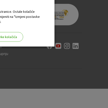
 stranice. Ostale kolačiće
mijeniti na "Izmjeni postavke
.
vke kolačića
ti
kupnju
aktivni
ske stranice i ne mogu se
tavljaju kao odgovor na vaše
što su postavke kolačića. Svoj
iće ili pošalje upozorenje o
 raditi. Ti kolačići ne
 identificirati.