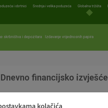
oduzeća i obrtnici
Srednja i velika poduzeća
Globalna tržišta
e skrbništva i depozitara
Izdavanje vrijednosnih papira
Dnevno financijsko izvješće
 postavkama kolačića