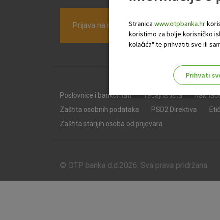
Stranica
www.otpbanka.hr
koris
Prijava na newsletter OTP banke
koristimo za bolje korisničko i
kolačića" te prihvatiti sve ili
Prihvati sv
Odaberite najbolju opciju za va
Poslovnice i bankomati
Tečajna lista
Naknad
Zaštita osobnih podataka
PSD2 Direktiva
Eti
Zaštita starijih osoba od prijevara
© OTP banka d.d.2026. Sva prava pridržana.