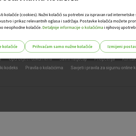
ti kolačiće (cookies). Nužni kolačići su potrebni za ispravan rad internetske
skustvo i prikaz relevantnih oglasa i sadržaja. Postavke kolačića možete pro
 samo neophodne kolačiće.
Detaljnije informacije o kolačićima
i njihovoj upotrebi
e kolačiće
Prihvaćam samo nužne kolačiće
Izmijeni posta
s!
e
Opći uvjeti i dokumenti
Javni natječaji
Priopćenja
Kontak
čki kodeks
Pravila o kolačićima
Savjeti i pravila za sigurnu online 
Nužni (tehnički) kolačići - uvijek 
Nužni
kolačići
Ovi kolačići nužni su za funkcioniranje internet
isključiti u našim sustavima. Uobičajeno se pos
radnje koje uključuju zahtjev za uslugama, kao 
preglednik možete postaviti da blokira te kolač
njima, ali u tom slučaju neki dijelovi stranice neće
pohranjuju nikakve informacije koje bi vas mogle