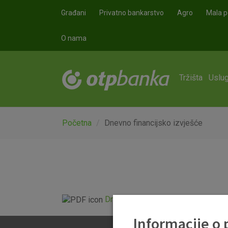
Skoči na glavni sadržaj
Građani
Privatno bankarstvo
Agro
Mala p
O nama
Tržišta
Uslug
Početna
Dnevno financijsko izvješće
Dnevno financijsko izvješće.pdf
Informacije o