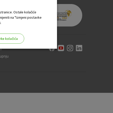
 stranice. Ostale kolačiće
mijeniti na "Izmjeni postavke
.
vke kolačića
ti
kupnju
aktivni
ske stranice i ne mogu se
tavljaju kao odgovor na vaše
što su postavke kolačića. Svoj
iće ili pošalje upozorenje o
 raditi. Ti kolačići ne
 identificirati.