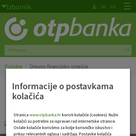
Skoči na glavni sadržaj
☰
Izbornik
HR
EN
Građani
Privatno bankarstvo
Agro
Mala poduzeća i obrtnici
Početna
Dnevno financijsko izvješće
Srednja i velika poduzeća
Informacije o postavkama
Dnevno financijsko
kolačića
Globalna tržišta
izvješće
Faktoring
Stranica
www.otpbanka.hr
koristi kolačiće (cookies). Nužni
kolačići su potrebni za ispravan rad internetske stranice.
Dnevno financijsko izvješće.pdf
O nama
Ostale kolačiće koristimo za bolje korisničko iskustvo i
prikaz relevantnih oglasa i sadržaja. Postavke kolačića