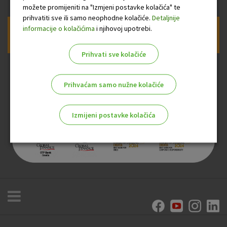
možete promijeniti na "Izmjeni postavke kolačića" te
prihvatiti sve ili samo neophodne kolačiće.
Detaljnije
informacije o kolačićima
i njihovoj upotrebi.
Prijava na newsletter OTP banke
Prihvati sve kolačiće
Prihvaćam samo nužne kolačiće
Izmijeni postavke kolačića
Odaberite najbolju opciju za vas!
Marketinški kolačići
Analitički kolačići
Nužni kolačići