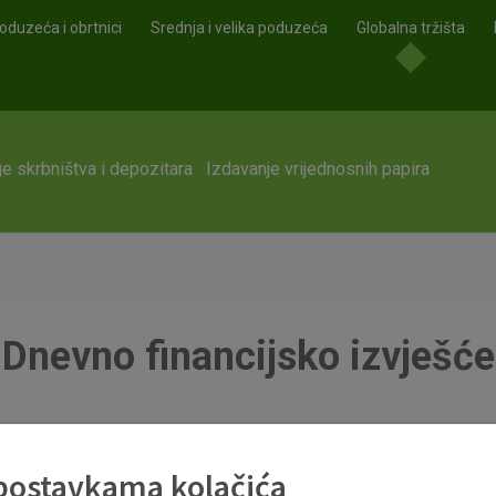
oduzeća i obrtnici
Srednja i velika poduzeća
Globalna tržišta
e skrbništva i depozitara
Izdavanje vrijednosnih papira
Dnevno financijsko izvješće
 postavkama kolačića