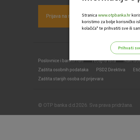
Stranica
www.otpbanka.hr
koris
Prijava na newsletter OTP banke
koristimo za bolje korisničko i
kolačića" te prihvatiti sve ili
Prihvati sv
Odaberite najbolju opciju za va
Poslovnice i bankomati
Tečajna lista
Naknad
Zaštita osobnih podataka
PSD2 Direktiva
Eti
Zaštita starijih osoba od prijevara
© OTP banka d.d.2026. Sva prava pridržana.