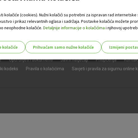
ti kolačiće (cookies). Nužni kolačići su potrebni za ispravan rad internetske
skustvo i prikaz relevantnih oglasa i sadržaja. Postavke kolačića možete pro
 samo neophodne kolačiće.
Detaljnije informacije o kolačićima
i njihovoj upotrebi
e kolačiće
Prihvaćam samo nužne kolačiće
Izmijeni posta
s!
e
Opći uvjeti i dokumenti
Javni natječaji
Priopćenja
Kontak
čki kodeks
Pravila o kolačićima
Savjeti i pravila za sigurnu online 
Nužni (tehnički) kolačići - uvijek 
Nužni
kolačići
Ovi kolačići nužni su za funkcioniranje internet
isključiti u našim sustavima. Uobičajeno se pos
radnje koje uključuju zahtjev za uslugama, kao 
preglednik možete postaviti da blokira te kolač
njima, ali u tom slučaju neki dijelovi stranice neće
pohranjuju nikakve informacije koje bi vas mogle