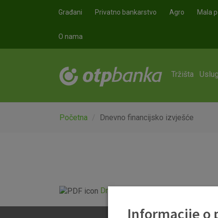
Skoči na glavni sadržaj
Građani
Privatno bankarstvo
Agro
Mala p
O nama
Tržišta
Uslug
Početna
Dnevno financijsko izvješće
Dnevno financijsko izvješće.pdf
Informacije o