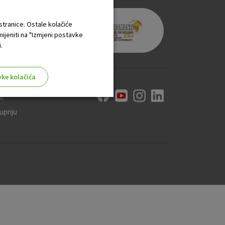
 stranice. Ostale kolačiće
mijeniti na "Izmjeni postavke
.
vke kolačića
ti
kupnju
aktivni
ske stranice i ne mogu se
tavljaju kao odgovor na vaše
što su postavke kolačića. Svoj
iće ili pošalje upozorenje o
 raditi. Ti kolačići ne
 identificirati.