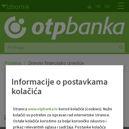
Skoči na glavni sadržaj
☰
Izbornik
HR
EN
Građani
Privatno bankarstvo
Agro
Mala poduzeća i obrtnici
Početna
Dnevno financijsko izvješće
Srednja i velika poduzeća
Informacije o postavkama
Dnevno financijsko
kolačića
Globalna tržišta
izvješće
Faktoring
Stranica
www.otpbanka.hr
koristi kolačiće (cookies). Nužni
kolačići su potrebni za ispravan rad internetske stranice.
Dnevno financijsko izvješće.pdf
O nama
Ostale kolačiće koristimo za bolje korisničko iskustvo i
prikaz relevantnih oglasa i sadržaja. Postavke kolačića