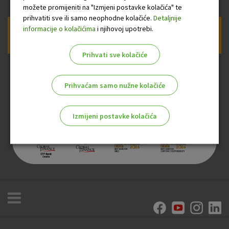
možete promijeniti na "Izmjeni postavke kolačića" te
prihvatiti sve ili samo neophodne kolačiće.
Detaljnije
informacije o kolačićima
i njihovoj upotrebi.
Prijava na newsletter OTP banke
Prihvati sve kolačiće
Prihvaćam samo nužne kolačiće
Izmijeni postavke kolačića
Odaberite najbolju opciju za vas!
Marketinški kolačići
Analitički kolačići
Nužni kolačići