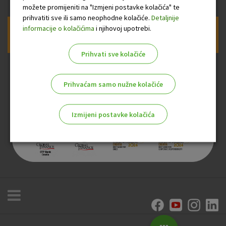
možete promijeniti na "Izmjeni postavke kolačića" te
prihvatiti sve ili samo neophodne kolačiće.
Detaljnije
informacije o kolačićima
i njihovoj upotrebi.
Prijava na newsletter OTP banke
Prihvati sve kolačiće
Prihvaćam samo nužne kolačiće
Izmijeni postavke kolačića
Odaberite najbolju opciju za vas!
Marketinški kolačići
Analitički kolačići
Nužni kolačići