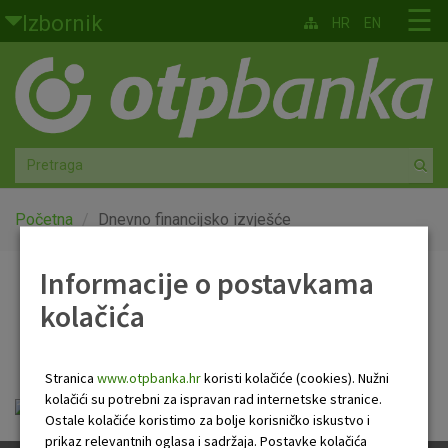
Skoči na glavni sadržaj
☰
Izbornik
HR
EN
Građani
Privatno bankarstvo
Agro
Mala poduzeća i obrtnici
Početna
Dnevno financijsko izvješće
Srednja i velika poduzeća
Informacije o postavkama
Dnevno financijsko
kolačića
Globalna tržišta
izvješće
Faktoring
Stranica
www.otpbanka.hr
koristi kolačiće (cookies). Nužni
kolačići su potrebni za ispravan rad internetske stranice.
Dnevno financijsko izvješće.pdf
O nama
Ostale kolačiće koristimo za bolje korisničko iskustvo i
prikaz relevantnih oglasa i sadržaja. Postavke kolačića