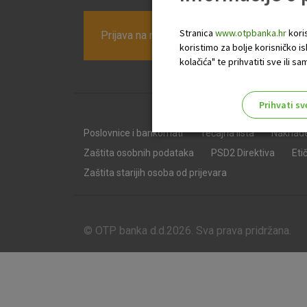
Stranica
www.otpbanka.hr
koris
Prijava na newsletter OTP banke
koristimo za bolje korisničko i
kolačića" te prihvatiti sve ili
Prihvati sv
Odaberite najbolju opciju za va
Poslovnice i bankomati
Tečajna lista
Naknad
Zaštita osobnih podataka
PSD2 Direktiva
Eti
Zaštita starijih osoba od prijevara
© OTP banka d.d.2026. Sva prava pridržana.