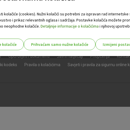
ti kolačiće (cookies). Nužni kolačići su potrebni za ispravan rad internetske
skustvo i prikaz relevantnih oglasa i sadržaja. Postavke kolačića možete pro
 samo neophodne kolačiće.
Detaljnije informacije o kolačićima
i njihovoj upotrebi
e kolačiće
Prihvaćam samo nužne kolačiće
Izmijeni posta
s!
e
Opći uvjeti i dokumenti
Javni natječaji
Priopćenja
Kontak
čki kodeks
Pravila o kolačićima
Savjeti i pravila za sigurnu online 
Nužni (tehnički) kolačići - uvijek 
Nužni
kolačići
Ovi kolačići nužni su za funkcioniranje internet
isključiti u našim sustavima. Uobičajeno se pos
radnje koje uključuju zahtjev za uslugama, kao 
preglednik možete postaviti da blokira te kolač
njima, ali u tom slučaju neki dijelovi stranice neće
pohranjuju nikakve informacije koje bi vas mogle