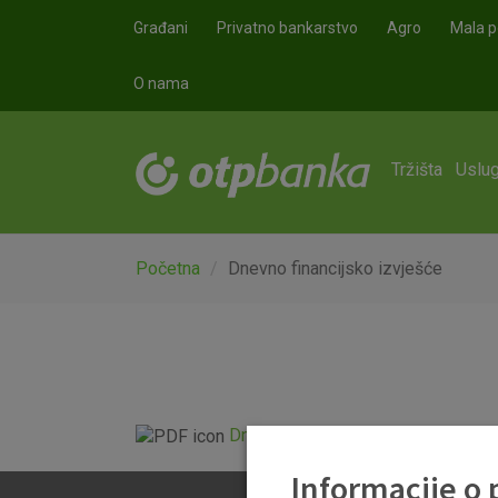
Skoči na glavni sadržaj
Građani
Privatno bankarstvo
Agro
Mala p
O nama
Tržišta
Uslug
Početna
Dnevno financijsko izvješće
Dnevno financijsko izvješće.pdf
Informacije o