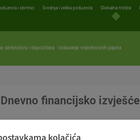
oduzeća i obrtnici
Srednja i velika poduzeća
Globalna tržišta
e skrbništva i depozitara
Izdavanje vrijednosnih papira
Dnevno financijsko izvješće
 postavkama kolačića