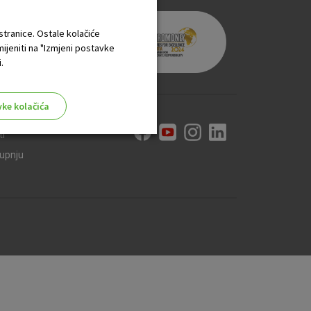
 stranice. Ostale kolačiće
mijeniti na "Izmjeni postavke
.
vke kolačića
ti
kupnju
aktivni
ske stranice i ne mogu se
tavljaju kao odgovor na vaše
što su postavke kolačića. Svoj
iće ili pošalje upozorenje o
 raditi. Ti kolačići ne
 identificirati.