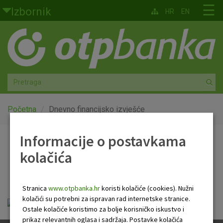
Skoči na glavni sadržaj
☰
Izbornik
HR
EN
Građani
Privatno bankarstvo
Agro
Mala poduzeća i obrtnici
Početna
Dnevno financijsko izvješće
Srednja i velika poduzeća
Informacije o postavkama
Dnevno financijsko
kolačića
Globalna tržišta
izvješće
Faktoring
Stranica
www.otpbanka.hr
koristi kolačiće (cookies). Nužni
kolačići su potrebni za ispravan rad internetske stranice.
Dnevno financijsko izvješće.pdf
O nama
Ostale kolačiće koristimo za bolje korisničko iskustvo i
prikaz relevantnih oglasa i sadržaja. Postavke kolačića