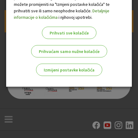
možete promijeniti na "Izmjeni postavke kolačića" te
prihvatiti sve ili samo neophodne kolačiće.
Detaljnije
informacije o kolačićima
i njihovoj upotrebi.
Prijava na newsletter OTP banke
Prihvati sve kolačiće
Prihvaćam samo nužne kolačiće
Izmijeni postavke kolačića
Odaberite najbolju opciju za vas!
Marketinški kolačići
Analitički kolačići
Nužni kolačići