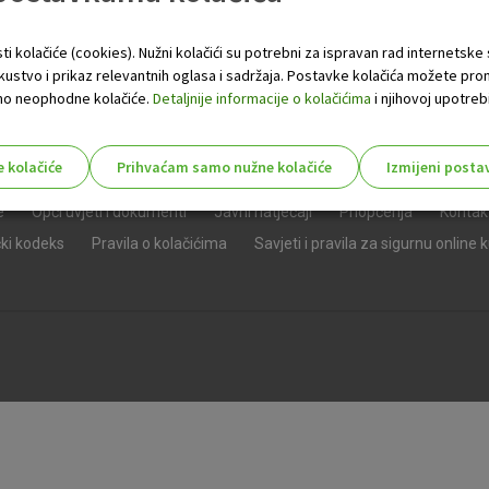
ti kolačiće (cookies). Nužni kolačići su potrebni za ispravan rad internetske
skustvo i prikaz relevantnih oglasa i sadržaja. Postavke kolačića možete pro
 samo neophodne kolačiće.
Detaljnije informacije o kolačićima
i njihovoj upotrebi
e kolačiće
Prihvaćam samo nužne kolačiće
Izmijeni posta
s!
e
Opći uvjeti i dokumenti
Javni natječaji
Priopćenja
Kontak
čki kodeks
Pravila o kolačićima
Savjeti i pravila za sigurnu online 
Nužni (tehnički) kolačići - uvijek 
Nužni
kolačići
Ovi kolačići nužni su za funkcioniranje internet
isključiti u našim sustavima. Uobičajeno se pos
radnje koje uključuju zahtjev za uslugama, kao 
preglednik možete postaviti da blokira te kolač
njima, ali u tom slučaju neki dijelovi stranice neće
pohranjuju nikakve informacije koje bi vas mogle