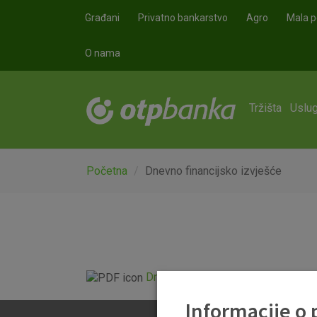
Skoči na glavni sadržaj
Građani
Privatno bankarstvo
Agro
Mala p
O nama
Tržišta
Uslug
Početna
Dnevno financijsko izvješće
Dnevno financijsko izvješće.pdf
Informacije o