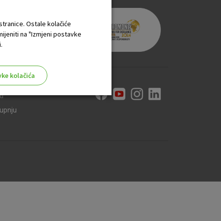
 stranice. Ostale kolačiće
mijeniti na "Izmjeni postavke
.
vke kolačića
ti
kupnju
aktivni
ske stranice i ne mogu se
tavljaju kao odgovor na vaše
što su postavke kolačića. Svoj
iće ili pošalje upozorenje o
 raditi. Ti kolačići ne
 identificirati.