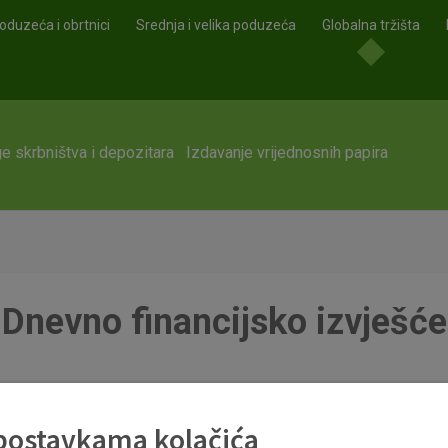
oduzeća i obrtnici
Srednja i velika poduzeća
Globalna tržišta
e skrbništva i depozitara
Izdavanje vrijednosnih papira
Dnevno financijsko izvješće
 postavkama kolačića