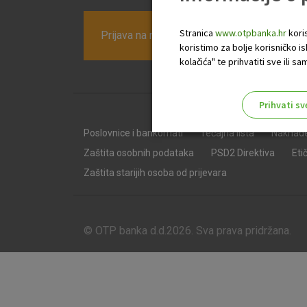
Stranica
www.otpbanka.hr
koris
Prijava na newsletter OTP banke
koristimo za bolje korisničko i
kolačića" te prihvatiti sve ili
Prihvati sv
Odaberite najbolju opciju za va
Poslovnice i bankomati
Tečajna lista
Naknad
Zaštita osobnih podataka
PSD2 Direktiva
Eti
Zaštita starijih osoba od prijevara
© OTP banka d.d.2026. Sva prava pridržana.