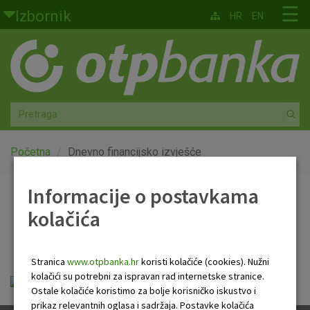
Skoči na glavni sadržaj
☰
Izbornik
HR
EN
Građani
Privatno bankarstvo
Agro
Mala poduzeća i obrtnici
Početna
Dnevno financijsko izvješće
Srednja i velika poduzeća
Informacije o postavkama
Dnevno financijsko
kolačića
Globalna tržišta
izvješće
Faktoring
Stranica
www.otpbanka.hr
koristi kolačiće (cookies). Nužni
kolačići su potrebni za ispravan rad internetske stranice.
Dnevno financijsko izvješće.pdf
O nama
Ostale kolačiće koristimo za bolje korisničko iskustvo i
prikaz relevantnih oglasa i sadržaja. Postavke kolačića