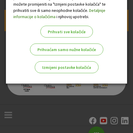
možete promijeniti na "Izmjeni postavke kolačića" te
prihvatiti sve ili samo neophodne kolačiće.
Detaljnije
informacije o kolačićima
i njihovoj upotrebi.
Prijava na newsletter OTP banke
Prihvati sve kolačiće
Prihvaćam samo nužne kolačiće
Izmijeni postavke kolačića
Odaberite najbolju opciju za vas!
Marketinški kolačići
Analitički kolačići
Nužni kolačići