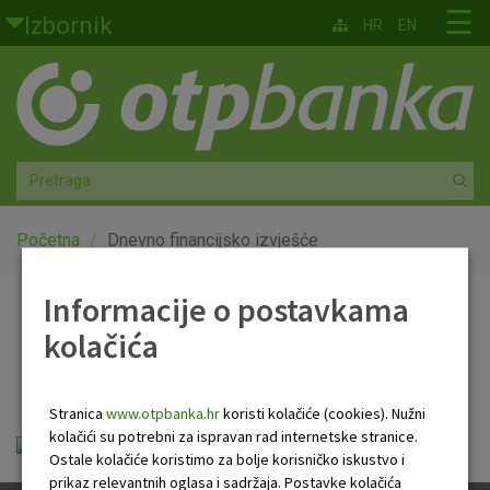
Skoči na glavni sadržaj
☰
Izbornik
HR
EN
Građani
Privatno bankarstvo
Agro
Mala poduzeća i obrtnici
Početna
Dnevno financijsko izvješće
Srednja i velika poduzeća
Informacije o postavkama
Dnevno financijsko
kolačića
Globalna tržišta
izvješće
Faktoring
Stranica
www.otpbanka.hr
koristi kolačiće (cookies). Nužni
kolačići su potrebni za ispravan rad internetske stranice.
Dnevno financijsko izvješće.pdf
O nama
Ostale kolačiće koristimo za bolje korisničko iskustvo i
prikaz relevantnih oglasa i sadržaja. Postavke kolačića