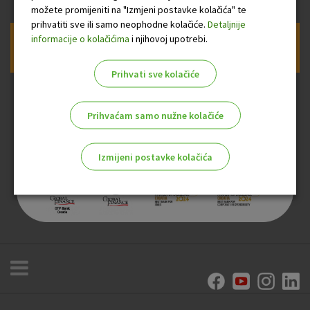
možete promijeniti na "Izmjeni postavke kolačića" te
prihvatiti sve ili samo neophodne kolačiće.
Detaljnije
informacije o kolačićima
i njihovoj upotrebi.
Prijava na newsletter OTP banke
Prihvati sve kolačiće
Prihvaćam samo nužne kolačiće
Izmijeni postavke kolačića
Odaberite najbolju opciju za vas!
Marketinški kolačići
Analitički kolačići
Nužni kolačići