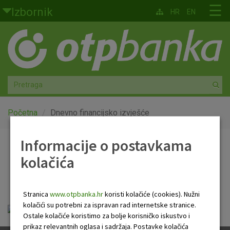
Skoči na glavni sadržaj
☰
Izbornik
HR
EN
Građani
Privatno bankarstvo
Agro
Mala poduzeća i obrtnici
Početna
Dnevno financijsko izvješće
Srednja i velika poduzeća
Informacije o postavkama
Dnevno financijsko
kolačića
Globalna tržišta
izvješće
Faktoring
Stranica
www.otpbanka.hr
koristi kolačiće (cookies). Nužni
kolačići su potrebni za ispravan rad internetske stranice.
Dnevno financijsko izvješće.pdf
O nama
Ostale kolačiće koristimo za bolje korisničko iskustvo i
prikaz relevantnih oglasa i sadržaja. Postavke kolačića