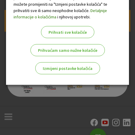
možete promijeniti na "Izmjeni postavke kolačića" te
prihvatiti sve ili samo neophodne kolačiće.
Detaljnije
informacije o kolačićima
i njihovoj upotrebi.
Prijava na newsletter OTP banke
Prihvati sve kolačiće
Prihvaćam samo nužne kolačiće
Izmijeni postavke kolačića
Odaberite najbolju opciju za vas!
Marketinški kolačići
Analitički kolačići
Nužni kolačići