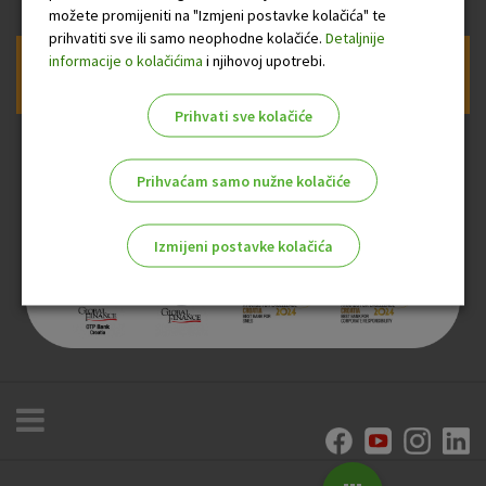
možete promijeniti na "Izmjeni postavke kolačića" te
prihvatiti sve ili samo neophodne kolačiće.
Detaljnije
informacije o kolačićima
i njihovoj upotrebi.
Prijava na newsletter OTP banke
Prihvati sve kolačiće
Prihvaćam samo nužne kolačiće
Izmijeni postavke kolačića
Odaberite najbolju opciju za vas!
Marketinški kolačići
Analitički kolačići
Nužni kolačići