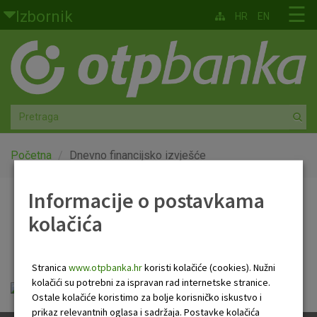
Skoči na glavni sadržaj
☰
Izbornik
HR
EN
Građani
Privatno bankarstvo
Agro
Mala poduzeća i obrtnici
Početna
Dnevno financijsko izvješće
Srednja i velika poduzeća
Informacije o postavkama
Dnevno financijsko
kolačića
Globalna tržišta
izvješće
Faktoring
Stranica
www.otpbanka.hr
koristi kolačiće (cookies). Nužni
kolačići su potrebni za ispravan rad internetske stranice.
Dnevno financijsko izvješće.pdf
O nama
Ostale kolačiće koristimo za bolje korisničko iskustvo i
prikaz relevantnih oglasa i sadržaja. Postavke kolačića