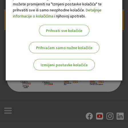
možete promijeniti na "Izmjeni postavke kolačića" te
prihvatiti sve ili samo neophodne kolačiće.
Detaljnije
informacije o kolačićima
i njihovoj upotrebi.
Prijava na newsletter OTP banke
Prihvati sve kolačiće
Prihvaćam samo nužne kolačiće
Izmijeni postavke kolačića
Odaberite najbolju opciju za vas!
Marketinški kolačići
Analitički kolačići
Nužni kolačići