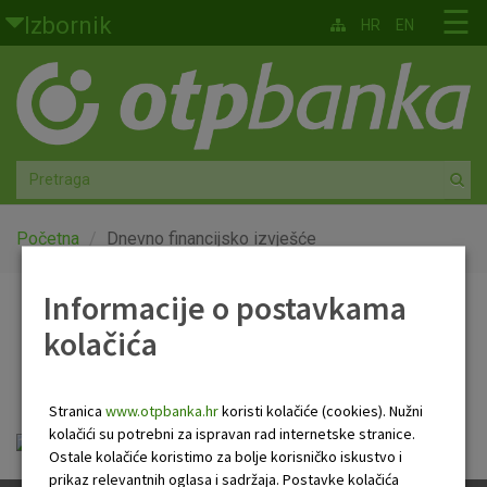
Skoči na glavni sadržaj
☰
Izbornik
HR
EN
Građani
Privatno bankarstvo
Agro
Mala poduzeća i obrtnici
Početna
Dnevno financijsko izvješće
Srednja i velika poduzeća
Informacije o postavkama
Dnevno financijsko
kolačića
Globalna tržišta
izvješće
Faktoring
Stranica
www.otpbanka.hr
koristi kolačiće (cookies). Nužni
kolačići su potrebni za ispravan rad internetske stranice.
OTP Dnevno financijsko izvješće.pdf
O nama
Ostale kolačiće koristimo za bolje korisničko iskustvo i
prikaz relevantnih oglasa i sadržaja. Postavke kolačića