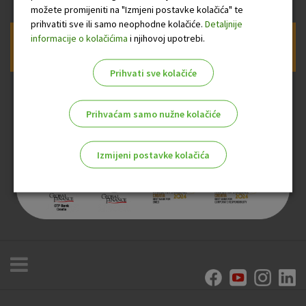
možete promijeniti na "Izmjeni postavke kolačića" te
prihvatiti sve ili samo neophodne kolačiće.
Detaljnije
informacije o kolačićima
i njihovoj upotrebi.
Prijava na newsletter OTP banke
Prihvati sve kolačiće
Prihvaćam samo nužne kolačiće
Izmijeni postavke kolačića
Odaberite najbolju opciju za vas!
Marketinški kolačići
Analitički kolačići
Nužni kolačići