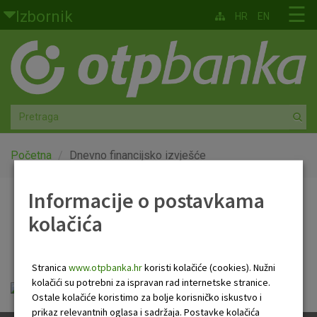
Skoči na glavni sadržaj
☰
Izbornik
HR
EN
Građani
Privatno bankarstvo
Agro
Mala poduzeća i obrtnici
Početna
Dnevno financijsko izvješće
Srednja i velika poduzeća
Informacije o postavkama
Dnevno financijsko
kolačića
Globalna tržišta
izvješće
Faktoring
Stranica
www.otpbanka.hr
koristi kolačiće (cookies). Nužni
kolačići su potrebni za ispravan rad internetske stranice.
Dnevno financijsko izvješće.pdf
O nama
Ostale kolačiće koristimo za bolje korisničko iskustvo i
prikaz relevantnih oglasa i sadržaja. Postavke kolačića