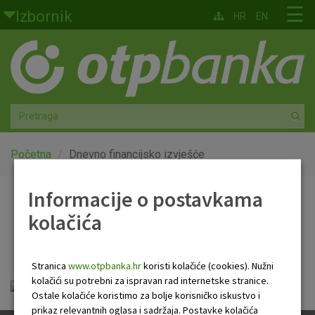
Skoči na glavni sadržaj
☰
Izbornik
HR
EN
Građani
Privatno bankarstvo
Agro
Mala poduzeća i obrtnici
Početna
Dnevno financijsko izvješće
Srednja i velika poduzeća
Informacije o postavkama
Dnevno financijsko
kolačića
Globalna tržišta
izvješće
Faktoring
Stranica
www.otpbanka.hr
koristi kolačiće (cookies). Nužni
kolačići su potrebni za ispravan rad internetske stranice.
Dnevno financijsko izvješće.pdf
O nama
Ostale kolačiće koristimo za bolje korisničko iskustvo i
prikaz relevantnih oglasa i sadržaja. Postavke kolačića