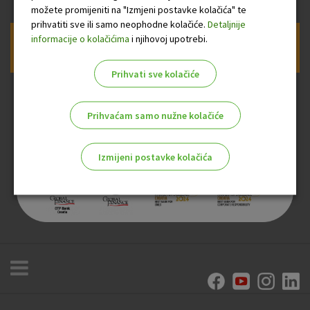
možete promijeniti na "Izmjeni postavke kolačića" te
prihvatiti sve ili samo neophodne kolačiće.
Detaljnije
informacije o kolačićima
i njihovoj upotrebi.
Prijava na newsletter OTP banke
Prihvati sve kolačiće
Prihvaćam samo nužne kolačiće
Izmijeni postavke kolačića
Odaberite najbolju opciju za vas!
Marketinški kolačići
Analitički kolačići
Nužni kolačići