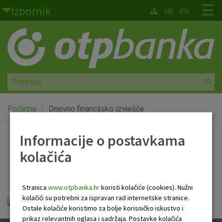
Skoči na glavni sadržaj
☰
Izbornik
HR
EN
Građani
Privatno bankarstvo
Agro
Mala poduzeća i obrtnici
Početna
Dnevno financijsko izvješće
Srednja i velika poduzeća
Informacije o postavkama
Dnevno financijsko
kolačića
Globalna tržišta
izvješće
Faktoring
Stranica
www.otpbanka.hr
koristi kolačiće (cookies). Nužni
kolačići su potrebni za ispravan rad internetske stranice.
Dnevno financijsko izvješće.pdf
O nama
Ostale kolačiće koristimo za bolje korisničko iskustvo i
prikaz relevantnih oglasa i sadržaja. Postavke kolačića