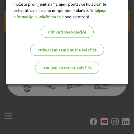
možete promijeniti na "Izmjeni postavke kolačića" te
prihvatiti sve ili samo neophodne kolačiće.
Detaljnije
informacije o kolačićima
i njihovoj upotrebi.
Prijava na newsletter OTP banke
Prihvati sve kolačiće
Prihvaćam samo nužne kolačiće
Izmijeni postavke kolačića
Odaberite najbolju opciju za vas!
Marketinški kolačići
Analitički kolačići
Nužni kolačići