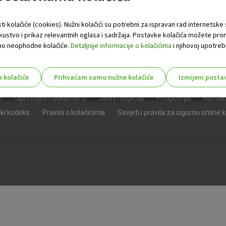
ti kolačiće (cookies). Nužni kolačići su potrebni za ispravan rad internetske
skustvo i prikaz relevantnih oglasa i sadržaja. Postavke kolačića možete pro
 samo neophodne kolačiće.
Detaljnije informacije o kolačićima
i njihovoj upotrebi
e kolačiće
Prihvaćam samo nužne kolačiće
Izmijeni posta
s!
e
Opći uvjeti i dokumenti
Javni natječaji
Priopćenja
Kontak
čki kodeks
Pravila o kolačićima
Savjeti i pravila za sigurnu online 
Nužni (tehnički) kolačići - uvijek 
Nužni
kolačići
Ovi kolačići nužni su za funkcioniranje internet
isključiti u našim sustavima. Uobičajeno se pos
radnje koje uključuju zahtjev za uslugama, kao 
preglednik možete postaviti da blokira te kolač
njima, ali u tom slučaju neki dijelovi stranice neće
pohranjuju nikakve informacije koje bi vas mogle