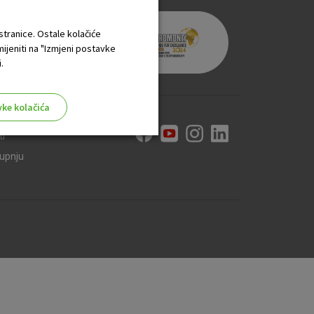
 stranice. Ostale kolačiće
mijeniti na "Izmjeni postavke
.
vke kolačića
ti
kupnju
aktivni
ske stranice i ne mogu se
tavljaju kao odgovor na vaše
što su postavke kolačića. Svoj
iće ili pošalje upozorenje o
 raditi. Ti kolačići ne
 identificirati.