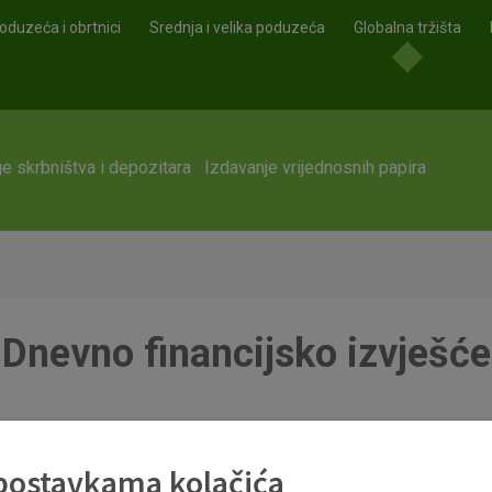
oduzeća i obrtnici
Srednja i velika poduzeća
Globalna tržišta
e skrbništva i depozitara
Izdavanje vrijednosnih papira
Dnevno financijsko izvješće
 postavkama kolačića