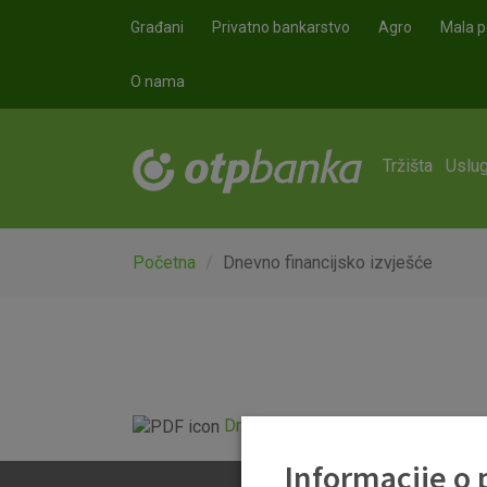
Skoči na glavni sadržaj
Građani
Privatno bankarstvo
Agro
Mala p
O nama
Tržišta
Uslug
Početna
Dnevno financijsko izvješće
Dnevno financijsko izvješće.pdf
Informacije o