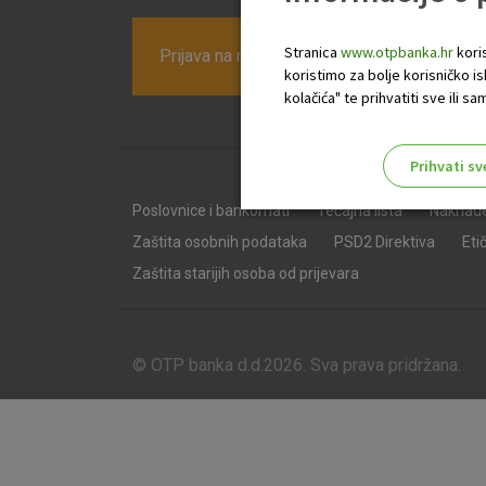
Stranica
www.otpbanka.hr
koris
Prijava na newsletter OTP banke
koristimo za bolje korisničko i
kolačića" te prihvatiti sve ili
Prihvati sv
Odaberite najbolju opciju za va
Poslovnice i bankomati
Tečajna lista
Naknad
Zaštita osobnih podataka
PSD2 Direktiva
Eti
Zaštita starijih osoba od prijevara
© OTP banka d.d.2026. Sva prava pridržana.