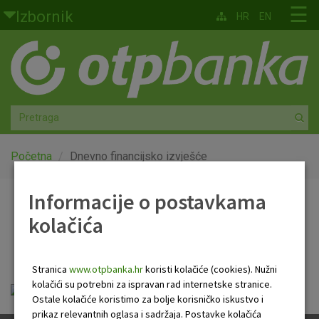
Skoči na glavni sadržaj
☰
Izbornik
HR
EN
Građani
Privatno bankarstvo
Agro
Mala poduzeća i obrtnici
Početna
Dnevno financijsko izvješće
Srednja i velika poduzeća
Informacije o postavkama
Dnevno financijsko
kolačića
Globalna tržišta
izvješće
Faktoring
Stranica
www.otpbanka.hr
koristi kolačiće (cookies). Nužni
kolačići su potrebni za ispravan rad internetske stranice.
Dnevno financijsko izvješće.pdf
O nama
Ostale kolačiće koristimo za bolje korisničko iskustvo i
prikaz relevantnih oglasa i sadržaja. Postavke kolačića