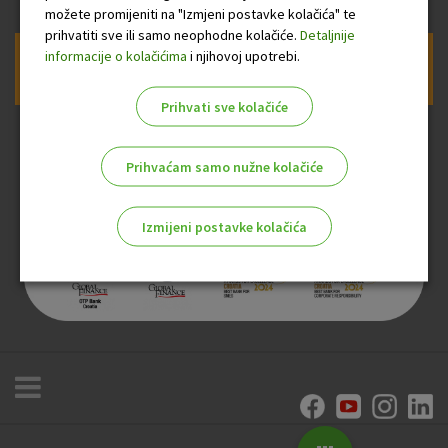
možete promijeniti na "Izmjeni postavke kolačića" te
prihvatiti sve ili samo neophodne kolačiće.
Detaljnije
informacije o kolačićima
i njihovoj upotrebi.
Prijava na newsletter OTP banke
Prihvati sve kolačiće
Prihvaćam samo nužne kolačiće
Izmijeni postavke kolačića
Odaberite najbolju opciju za vas!
Marketinški kolačići
Analitički kolačići
Nužni kolačići