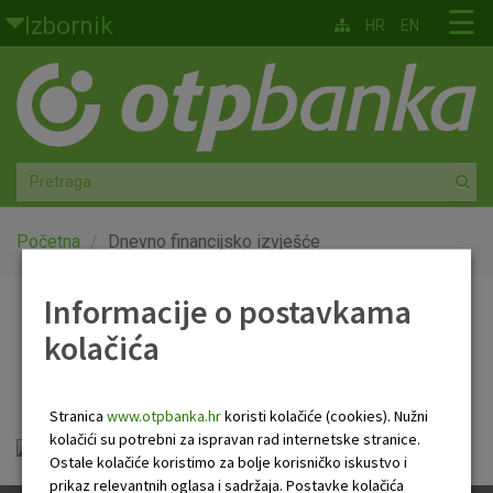
Skoči na glavni sadržaj
☰
Izbornik
HR
EN
Građani
Privatno bankarstvo
Agro
Mala poduzeća i obrtnici
Početna
Dnevno financijsko izvješće
Srednja i velika poduzeća
Informacije o postavkama
Dnevno financijsko
kolačića
Globalna tržišta
izvješće
Faktoring
Stranica
www.otpbanka.hr
koristi kolačiće (cookies). Nužni
kolačići su potrebni za ispravan rad internetske stranice.
Dnevno financijsko izvješće.pdf
O nama
Ostale kolačiće koristimo za bolje korisničko iskustvo i
prikaz relevantnih oglasa i sadržaja. Postavke kolačića