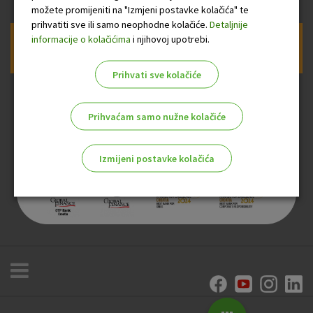
možete promijeniti na "Izmjeni postavke kolačića" te
prihvatiti sve ili samo neophodne kolačiće.
Detaljnije
informacije o kolačićima
i njihovoj upotrebi.
Prijava na newsletter OTP banke
Prihvati sve kolačiće
Prihvaćam samo nužne kolačiće
Izmijeni postavke kolačića
Odaberite najbolju opciju za vas!
Marketinški kolačići
Analitički kolačići
Nužni kolačići