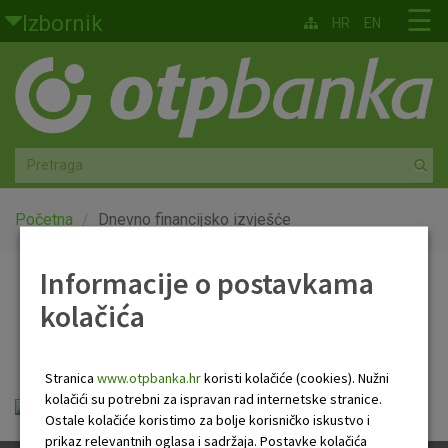
Skoči na glavni sadržaj
☰
Izbornik
HR
EN
Građani
Privatno bankarstvo
Agro
Mala poduzeća i obrtnici
Početna
Dnevno financijsko izvješće
Srednja i velika poduzeća
Informacije o postavkama
Dnevno financijsko
kolačića
Globalna tržišta
izvješće
Faktoring
Stranica
www.otpbanka.hr
koristi kolačiće (cookies). Nužni
kolačići su potrebni za ispravan rad internetske stranice.
Dnevno financijsko izvješće.pdf
O nama
Ostale kolačiće koristimo za bolje korisničko iskustvo i
prikaz relevantnih oglasa i sadržaja. Postavke kolačića