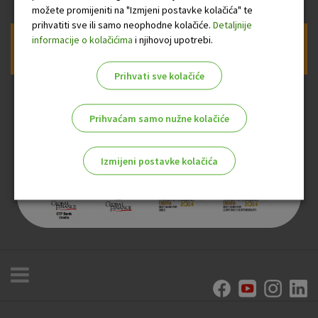
možete promijeniti na "Izmjeni postavke kolačića" te
prihvatiti sve ili samo neophodne kolačiće.
Detaljnije
informacije o kolačićima
i njihovoj upotrebi.
Prijava na newsletter OTP banke
Prihvati sve kolačiće
Prihvaćam samo nužne kolačiće
Izmijeni postavke kolačića
Odaberite najbolju opciju za vas!
Marketinški kolačići
Analitički kolačići
Nužni kolačići