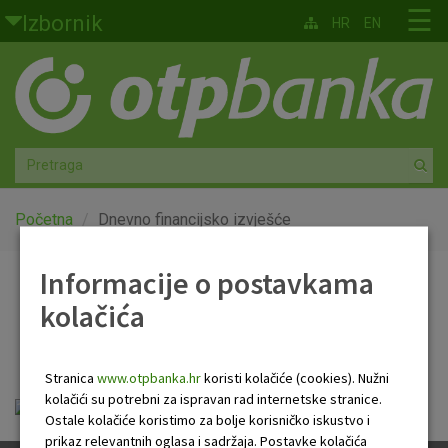
Skoči na glavni sadržaj
☰
Izbornik
HR
EN
Građani
Privatno bankarstvo
Agro
Mala poduzeća i obrtnici
Početna
Dnevno financijsko izvješće
Srednja i velika poduzeća
Informacije o postavkama
Dnevno financijsko
kolačića
Globalna tržišta
izvješće
Faktoring
Stranica
www.otpbanka.hr
koristi kolačiće (cookies). Nužni
kolačići su potrebni za ispravan rad internetske stranice.
Dnevno financijsko izvješće.pdf
O nama
Ostale kolačiće koristimo za bolje korisničko iskustvo i
prikaz relevantnih oglasa i sadržaja. Postavke kolačića