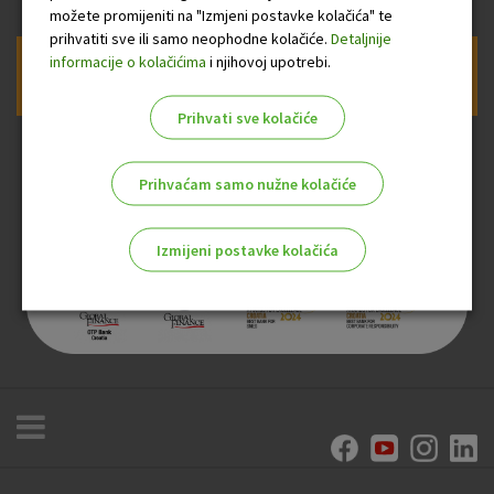
možete promijeniti na "Izmjeni postavke kolačića" te
prihvatiti sve ili samo neophodne kolačiće.
Detaljnije
informacije o kolačićima
i njihovoj upotrebi.
Prijava na newsletter OTP banke
Prihvati sve kolačiće
Prihvaćam samo nužne kolačiće
Izmijeni postavke kolačića
Odaberite najbolju opciju za vas!
Marketinški kolačići
Analitički kolačići
Nužni kolačići