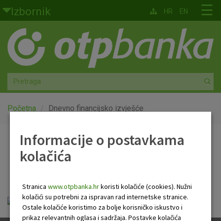
Skoči na glavni sadržaj
☰
Izbornik
HR
EN
Građani
Privatno bankarstvo
Agro
Mala poduzeća i obrtnici
Početna
Dnevno financijsko izvješće
Srednja i velika poduzeća
Informacije o postavkama
Dnevno financijsko
kolačića
Globalna tržišta
izvješće
Faktoring
Stranica
www.otpbanka.hr
koristi kolačiće (cookies). Nužni
kolačići su potrebni za ispravan rad internetske stranice.
Dnevno financijsko izvješće.pdf
O nama
Ostale kolačiće koristimo za bolje korisničko iskustvo i
prikaz relevantnih oglasa i sadržaja. Postavke kolačića