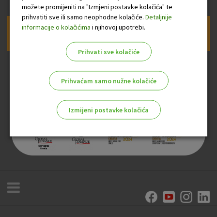
možete promijeniti na "Izmjeni postavke kolačića" te
prihvatiti sve ili samo neophodne kolačiće.
Detaljnije
informacije o kolačićima
i njihovoj upotrebi.
Prijava na newsletter OTP banke
Prihvati sve kolačiće
Prihvaćam samo nužne kolačiće
Izmijeni postavke kolačića
Odaberite najbolju opciju za vas!
Marketinški kolačići
Analitički kolačići
Nužni kolačići