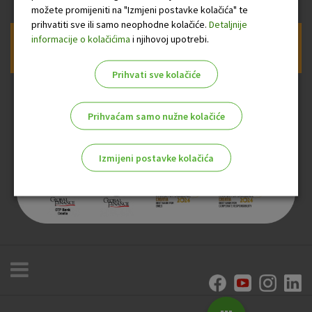
možete promijeniti na "Izmjeni postavke kolačića" te
prihvatiti sve ili samo neophodne kolačiće.
Detaljnije
informacije o kolačićima
i njihovoj upotrebi.
Prijava na newsletter OTP banke
Prihvati sve kolačiće
Prihvaćam samo nužne kolačiće
Izmijeni postavke kolačića
Odaberite najbolju opciju za vas!
Marketinški kolačići
Analitički kolačići
Nužni kolačići