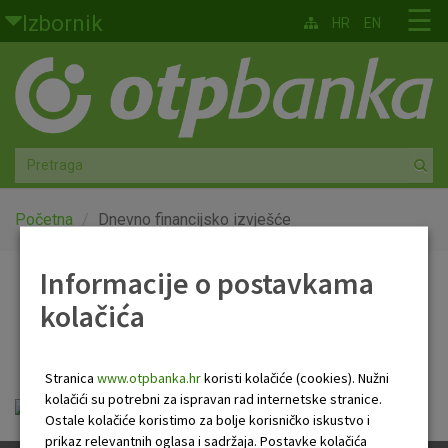
Skoči na glavni sadržaj
☰
Izbornik
HR
EN
Građani
Privatno bankarstvo
Agro
Mala poduzeća i obrtnici
Početna
Dnevno financijsko izvješće
Srednja i velika poduzeća
Informacije o postavkama
Dnevno financijsko
kolačića
Globalna tržišta
izvješće
Faktoring
Stranica
www.otpbanka.hr
koristi kolačiće (cookies). Nužni
kolačići su potrebni za ispravan rad internetske stranice.
Dnevno financijsko izvješće.pdf
O nama
Ostale kolačiće koristimo za bolje korisničko iskustvo i
prikaz relevantnih oglasa i sadržaja. Postavke kolačića