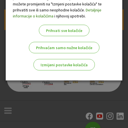
možete promijeniti na "Izmjeni postavke kolačića" te
prihvatiti sve ili samo neophodne kolačiće.
Detaljnije
informacije o kolačićima
i njihovoj upotrebi.
Prijava na newsletter OTP banke
Prihvati sve kolačiće
Prihvaćam samo nužne kolačiće
Izmijeni postavke kolačića
Odaberite najbolju opciju za vas!
Marketinški kolačići
Analitički kolačići
Nužni kolačići