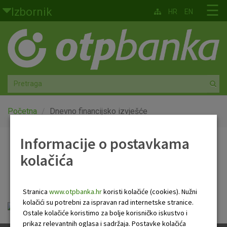
Skoči na glavni sadržaj
☰
Izbornik
HR
EN
Građani
Privatno bankarstvo
Agro
Mala poduzeća i obrtnici
Početna
Dnevno financijsko izvješće
Srednja i velika poduzeća
Informacije o postavkama
Dnevno financijsko
kolačića
Globalna tržišta
izvješće
Faktoring
Stranica
www.otpbanka.hr
koristi kolačiće (cookies). Nužni
kolačići su potrebni za ispravan rad internetske stranice.
Dnevno financijsko izvješće.pdf
O nama
Ostale kolačiće koristimo za bolje korisničko iskustvo i
prikaz relevantnih oglasa i sadržaja. Postavke kolačića