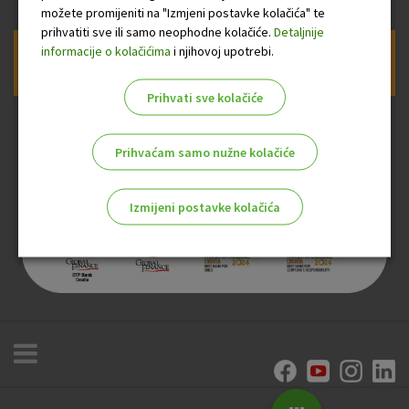
možete promijeniti na "Izmjeni postavke kolačića" te
prihvatiti sve ili samo neophodne kolačiće.
Detaljnije
informacije o kolačićima
i njihovoj upotrebi.
Prijava na newsletter OTP banke
Prihvati sve kolačiće
Prihvaćam samo nužne kolačiće
Izmijeni postavke kolačića
Odaberite najbolju opciju za vas!
Marketinški kolačići
Analitički kolačići
Nužni kolačići