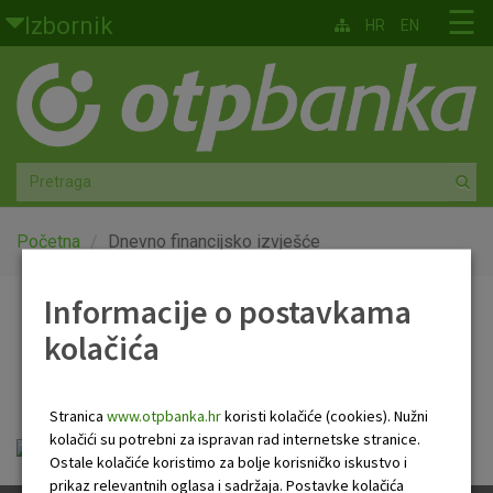
Skoči na glavni sadržaj
☰
Izbornik
HR
EN
Građani
Privatno bankarstvo
Agro
Mala poduzeća i obrtnici
Početna
Dnevno financijsko izvješće
Srednja i velika poduzeća
Informacije o postavkama
Dnevno financijsko
kolačića
Globalna tržišta
izvješće
Faktoring
Stranica
www.otpbanka.hr
koristi kolačiće (cookies). Nužni
kolačići su potrebni za ispravan rad internetske stranice.
Dnevno financijsko izvješće.pdf
O nama
Ostale kolačiće koristimo za bolje korisničko iskustvo i
prikaz relevantnih oglasa i sadržaja. Postavke kolačića