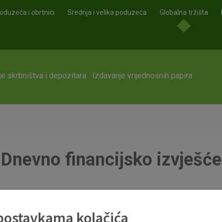
oduzeća i obrtnici
Srednja i velika poduzeća
Globalna tržišta
e skrbništva i depozitara
Izdavanje vrijednosnih papira
Dnevno financijsko izvješće
 postavkama kolačića