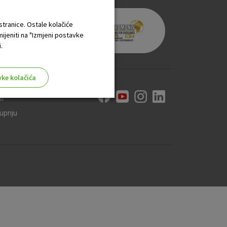
 stranice. Ostale kolačiće
mijeniti na "Izmjeni postavke
.
vke kolačića
ti
kupnju
aktivni
ske stranice i ne mogu se
tavljaju kao odgovor na vaše
što su postavke kolačića. Svoj
iće ili pošalje upozorenje o
 raditi. Ti kolačići ne
 identificirati.