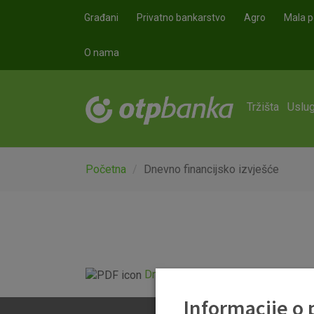
Skoči na glavni sadržaj
Građani
Privatno bankarstvo
Agro
Mala p
O nama
Tržišta
Uslug
Početna
Dnevno financijsko izvješće
Dnevno financijsko izvješće.pdf
Informacije o