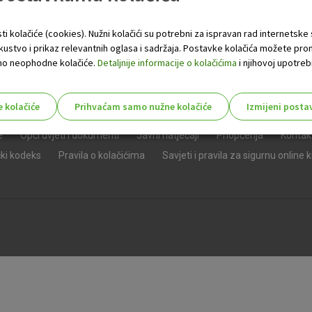
ti kolačiće (cookies). Nužni kolačići su potrebni za ispravan rad internetske
skustvo i prikaz relevantnih oglasa i sadržaja. Postavke kolačića možete pro
 samo neophodne kolačiće.
Detaljnije informacije o kolačićima
i njihovoj upotrebi
e kolačiće
Prihvaćam samo nužne kolačiće
Izmijeni posta
s!
e
Opći uvjeti i dokumenti
Javni natječaji
Priopćenja
Kontak
čki kodeks
Pravila o kolačićima
Savjeti i pravila za sigurnu online 
Nužni (tehnički) kolačići - uvijek 
Nužni
kolačići
Ovi kolačići nužni su za funkcioniranje internet
isključiti u našim sustavima. Uobičajeno se pos
radnje koje uključuju zahtjev za uslugama, kao 
preglednik možete postaviti da blokira te kolač
njima, ali u tom slučaju neki dijelovi stranice neće
pohranjuju nikakve informacije koje bi vas mogle