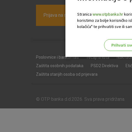
Stranica
www.otpbanka.hr
koris
Prijava na newsletter OTP banke
koristimo za bolje korisničko i
kolačića" te prihvatiti sve ili
Prihvati sv
Odaberite najbolju opciju za va
Poslovnice i bankomati
Tečajna lista
Naknad
Zaštita osobnih podataka
PSD2 Direktiva
Eti
Zaštita starijih osoba od prijevara
© OTP banka d.d.2026. Sva prava pridržana.