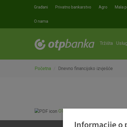
Skoči na glavni sadržaj
Građani
Privatno bankarstvo
Agro
Mala p
O nama
Tržišta
Uslug
Početna
Dnevno financijsko izvješće
OTP Dnevno financijsko izvješće.p
Informacije o