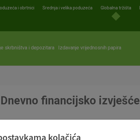
oduzeća i obrtnici
Srednja i velika poduzeća
Globalna tržišta
e skrbništva i depozitara
Izdavanje vrijednosnih papira
Dnevno financijsko izvješće
df
 postavkama kolačića