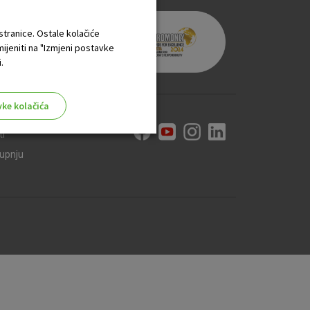
 stranice. Ostale kolačiće
mijeniti na "Izmjeni postavke
.
vke kolačića
ti
kupnju
aktivni
ske stranice i ne mogu se
tavljaju kao odgovor na vaše
što su postavke kolačića. Svoj
iće ili pošalje upozorenje o
 raditi. Ti kolačići ne
 identificirati.