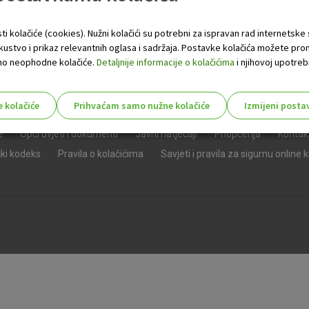
ti kolačiće (cookies). Nužni kolačići su potrebni za ispravan rad internetske
skustvo i prikaz relevantnih oglasa i sadržaja. Postavke kolačića možete pro
 samo neophodne kolačiće.
Detaljnije informacije o kolačićima
i njihovoj upotrebi
e kolačiće
Prihvaćam samo nužne kolačiće
Izmijeni posta
s!
e
Opći uvjeti i dokumenti
Javni natječaji
Priopćenja
Kontak
čki kodeks
Pravila o kolačićima
Savjeti i pravila za sigurnu online 
Nužni (tehnički) kolačići - uvijek 
Nužni
kolačići
Ovi kolačići nužni su za funkcioniranje internet
isključiti u našim sustavima. Uobičajeno se pos
radnje koje uključuju zahtjev za uslugama, kao 
preglednik možete postaviti da blokira te kolač
njima, ali u tom slučaju neki dijelovi stranice neće
pohranjuju nikakve informacije koje bi vas mogle