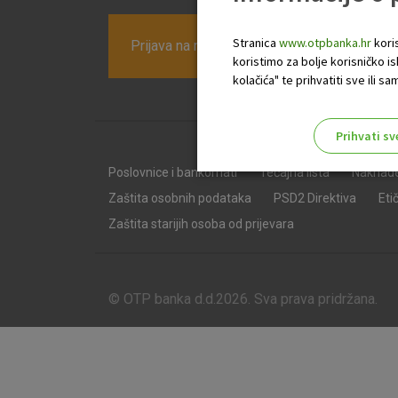
Stranica
www.otpbanka.hr
koris
Prijava na newsletter OTP banke
koristimo za bolje korisničko i
kolačića" te prihvatiti sve ili
Prihvati sv
Odaberite najbolju opciju za va
Poslovnice i bankomati
Tečajna lista
Naknad
Zaštita osobnih podataka
PSD2 Direktiva
Eti
Zaštita starijih osoba od prijevara
© OTP banka d.d.2026. Sva prava pridržana.