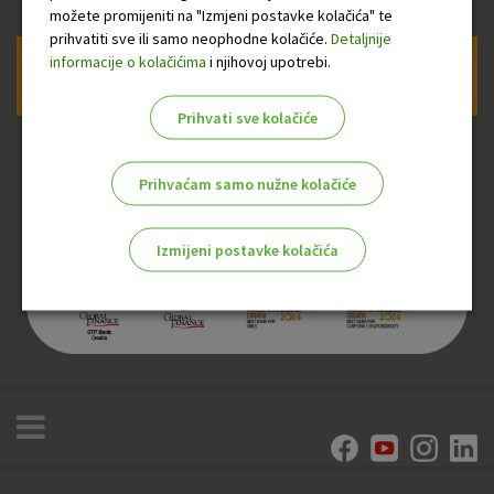
možete promijeniti na "Izmjeni postavke kolačića" te
prihvatiti sve ili samo neophodne kolačiće.
Detaljnije
informacije o kolačićima
i njihovoj upotrebi.
Prijava na newsletter OTP banke
Prihvati sve kolačiće
Prihvaćam samo nužne kolačiće
Izmijeni postavke kolačića
Odaberite najbolju opciju za vas!
Marketinški kolačići
Analitički kolačići
Nužni kolačići