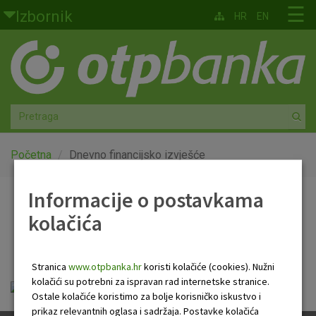
Skoči na glavni sadržaj
☰
Izbornik
HR
EN
Građani
Privatno bankarstvo
Agro
Mala poduzeća i obrtnici
Početna
Dnevno financijsko izvješće
Srednja i velika poduzeća
Informacije o postavkama
Dnevno financijsko
kolačića
Globalna tržišta
izvješće
Faktoring
Stranica
www.otpbanka.hr
koristi kolačiće (cookies). Nužni
kolačići su potrebni za ispravan rad internetske stranice.
Dnevno financijsko izvješće.pdf
O nama
Ostale kolačiće koristimo za bolje korisničko iskustvo i
prikaz relevantnih oglasa i sadržaja. Postavke kolačića