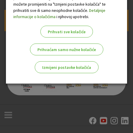
možete promijeniti na "Izmjeni postavke kolačića" te
prihvatiti sve ili samo neophodne kolačiće.
Detaljnije
informacije o kolačićima
i njihovoj upotrebi.
Prijava na newsletter OTP banke
Prihvati sve kolačiće
Prihvaćam samo nužne kolačiće
Izmijeni postavke kolačića
Odaberite najbolju opciju za vas!
Marketinški kolačići
Analitički kolačići
Nužni kolačići