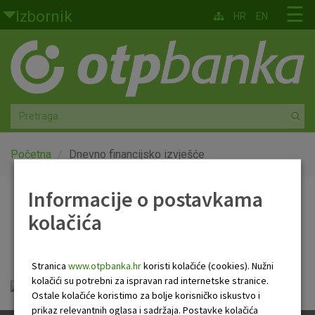
Skoči na glavni sadržaj
☰
Izbornik
HR
EN
Građani
Privatno bankarstvo
Agro
Mala poduzeća i obrtnici
Početna
Dnevno financijsko izvješće
Srednja i velika poduzeća
Informacije o postavkama
Dnevno financijsko
kolačića
Globalna tržišta
izvješće
Faktoring
Stranica
www.otpbanka.hr
koristi kolačiće (cookies). Nužni
kolačići su potrebni za ispravan rad internetske stranice.
Dnevno financijsko izvješće.pdf
O nama
Ostale kolačiće koristimo za bolje korisničko iskustvo i
prikaz relevantnih oglasa i sadržaja. Postavke kolačića