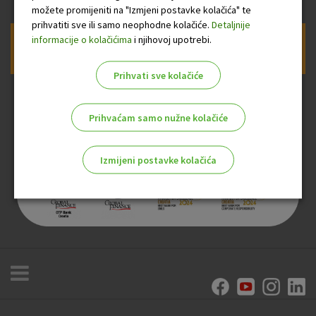
možete promijeniti na "Izmjeni postavke kolačića" te
prihvatiti sve ili samo neophodne kolačiće.
Detaljnije
informacije o kolačićima
i njihovoj upotrebi.
Prijava na newsletter OTP banke
Prihvati sve kolačiće
Prihvaćam samo nužne kolačiće
Izmijeni postavke kolačića
Odaberite najbolju opciju za vas!
Marketinški kolačići
Analitički kolačići
Nužni kolačići