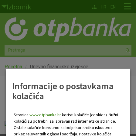
Skoči na glavni sadržaj
☰
Izbornik
HR
EN
Građani
Privatno bankarstvo
Agro
Mala poduzeća i obrtnici
Početna
Dnevno financijsko izvješće
Srednja i velika poduzeća
Informacije o postavkama
Dnevno financijsko
kolačića
Globalna tržišta
izvješće
Faktoring
Stranica
www.otpbanka.hr
koristi kolačiće (cookies). Nužni
kolačići su potrebni za ispravan rad internetske stranice.
Dnevno financijsko izvješće.pdf
O nama
Ostale kolačiće koristimo za bolje korisničko iskustvo i
prikaz relevantnih oglasa i sadržaja. Postavke kolačića