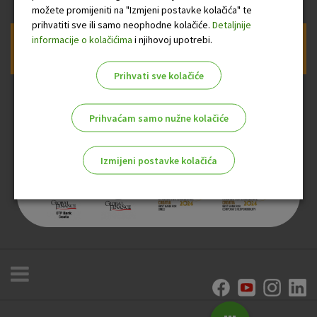
možete promijeniti na "Izmjeni postavke kolačića" te
prihvatiti sve ili samo neophodne kolačiće.
Detaljnije
informacije o kolačićima
i njihovoj upotrebi.
Prijava na newsletter OTP banke
Prihvati sve kolačiće
Prihvaćam samo nužne kolačiće
Izmijeni postavke kolačića
Odaberite najbolju opciju za vas!
Marketinški kolačići
Analitički kolačići
Nužni kolačići