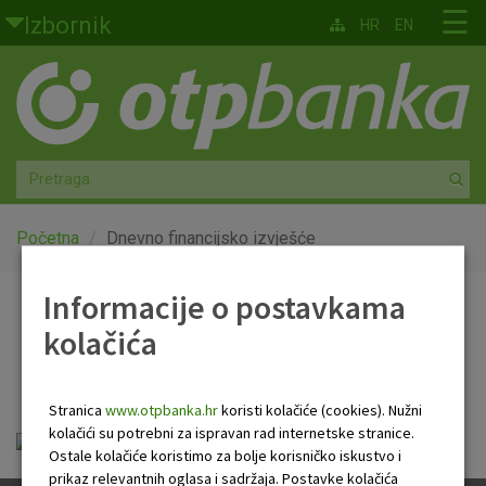
Skoči na glavni sadržaj
☰
Izbornik
HR
EN
Građani
Privatno bankarstvo
Agro
Mala poduzeća i obrtnici
Početna
Dnevno financijsko izvješće
Srednja i velika poduzeća
Informacije o postavkama
Dnevno financijsko
kolačića
Globalna tržišta
izvješće
Faktoring
Stranica
www.otpbanka.hr
koristi kolačiće (cookies). Nužni
kolačići su potrebni za ispravan rad internetske stranice.
Dnevno financijsko izvješće.pdf
O nama
Ostale kolačiće koristimo za bolje korisničko iskustvo i
prikaz relevantnih oglasa i sadržaja. Postavke kolačića